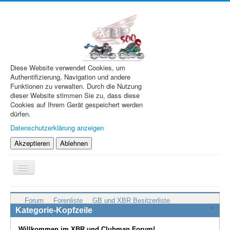
Diese Website verwendet Cookies, um
Authentifizierung, Navigation und andere
Funktionen zu verwalten. Durch die Nutzung
dieser Website stimmen Sie zu, dass diese
Cookies auf Ihrem Gerät gespeichert werden
dürfen.
Datenschutzerklärung anzeigen
Akzeptieren
Ablehnen
Navigation
an/aus
XBR.de
Forum
Forenliste
GB und XBR Besitzerliste
×
Technik
Kategorie-Kopfzeile
Forum
Willkommen im XBR und Clubman Forum!