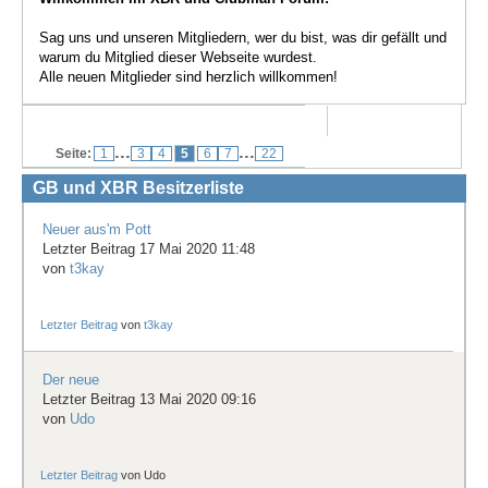
Treffen & Touren
Sag uns und unseren Mitgliedern, wer du bist, was dir gefällt und
warum du Mitglied dieser Webseite wurdest.
Cafe-Ecke
Alle neuen Mitglieder sind herzlich willkommen!
Suche
...
...
Seite:
1
3
4
5
6
7
22
GB und XBR Besitzerliste
Neuer aus'm Pott
Letzter Beitrag 17 Mai 2020 11:48
von
t3kay
Letzter Beitrag
von
t3kay
Der neue
Letzter Beitrag 13 Mai 2020 09:16
von
Udo
Letzter Beitrag
von
Udo