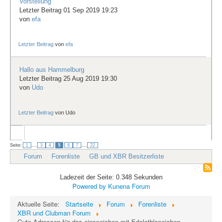
Vorstellung
Letzter Beitrag 01 Sep 2019 19:23
von
efa
Letzter Beitrag
von
efa
Hallo aus Hammelburg
Letzter Beitrag 25 Aug 2019 19:30
von
Udo
Letzter Beitrag
von
Udo
...
...
Seite:
1
3
4
5
6
7
22
Forum
Forenliste
GB und XBR Besitzerliste
Ladezeit der Seite: 0.348 Sekunden
Powered by
Kunena Forum
Aktuelle Seite:
Startseite
Forum
Forenliste
XBR und Clubman Forum
Gute Adressen für das einspeichen mit Edelsthlspeichen