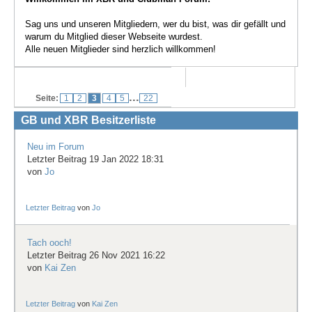
Treffen & Touren
Sag uns und unseren Mitgliedern, wer du bist, was dir gefällt und
warum du Mitglied dieser Webseite wurdest.
Cafe-Ecke
Alle neuen Mitglieder sind herzlich willkommen!
Suche
...
Seite:
1
2
3
4
5
22
GB und XBR Besitzerliste
Neu im Forum
Letzter Beitrag 19 Jan 2022 18:31
von
Jo
Letzter Beitrag
von
Jo
Tach ooch!
Letzter Beitrag 26 Nov 2021 16:22
von
Kai Zen
Letzter Beitrag
von
Kai Zen