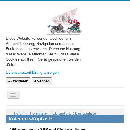
Diese Website verwendet Cookies, um
Authentifizierung, Navigation und andere
Funktionen zu verwalten. Durch die Nutzung
dieser Website stimmen Sie zu, dass diese
Cookies auf Ihrem Gerät gespeichert werden
dürfen.
Datenschutzerklärung anzeigen
Akzeptieren
Ablehnen
Navigation
an/aus
XBR.de
Forum
Forenliste
GB und XBR Besitzerliste
×
Technik
Kategorie-Kopfzeile
Forum
Willkommen im XBR und Clubman Forum!