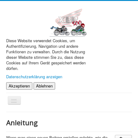
Diese Website verwendet Cookies, um
Authentifizierung, Navigation und andere
Funktionen zu verwalten. Durch die Nutzung
dieser Website stimmen Sie zu, dass diese
Cookies auf Ihrem Gerät gespeichert werden
dürfen.
Datenschutzerklärung anzeigen
Akzeptieren
Ablehnen
Navigation
an/aus
XBR.de
Anleitung
Technik
Forum
Wenn man einen neuen Beitrag erstellen möchte, wie die