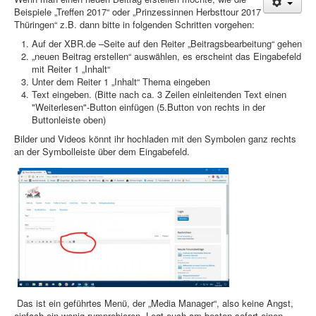
Beispiele „Treffen 2017“ oder „Prinzessinnen Herbsttour 2017
Treffen & Touren
Thüringen“ z.B. dann bitte in folgenden Schritten vorgehen:
Auf der XBR.de –Seite auf den Reiter „Beitragsbearbeitung“ gehen
Cafe-Ecke
„neuen Beitrag erstellen“ auswählen, es erscheint das Eingabefeld
Suche
mit Reiter 1 „Inhalt“
Unter dem Reiter 1 „Inhalt“ Thema eingeben
Text eingeben. (Bitte nach ca. 3 Zeilen einleitenden Text einen
"Weiterlesen"-Button einfügen (5.Button von rechts in der
Buttonleiste oben)
Bilder und Videos könnt ihr hochladen mit den Symbolen ganz rechts
an der Symbolleiste über dem Eingabefeld.
Das ist ein geführtes Menü, der „Media Manager“, also keine Angst,
einfach ein wenig rumprobieren. Legt euch am besten sofort einen