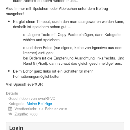
durch Admins entsperrt werden muss…
Also immer mit Speichern oder Abbrechen unter dem Beitrag
rausgehen!
Es gibt einen Timeout, durch den man rausgeworfen werden kann,
deshalb ist speichern schon gut….
o Längere Texte mit Copy Paste einfügen, dann Kategorie
wählen und speichern.
o und dann Fotos (nur eigene, keine von irgendwo aus dem
Internet) einfügen:
bei Bildern ist die Empfehlung Ausrichtung links/rechts. Und
Rand 5 (Pixel), dann schaut das gleich geschmeidiger aus.
Beim Editor ganz links ist ein Schalter für mehr
Formatierungsmöglichkeiten.
Viel Spass!! everXBR
Details
Geschrieben von
everRFVC
Kategorie:
Meine Beiträge
Veröffentlicht: 19. Februar 2018
Zugriffe: 7600
Login