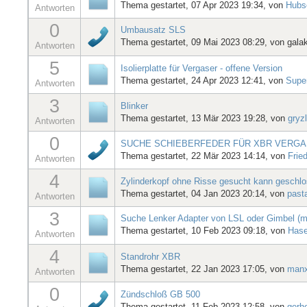
Thema gestartet, 07 Apr 2023 19:34, von
Hubs
Antworten
0
Umbausatz SLS
Thema gestartet, 09 Mai 2023 08:29, von
gala
Antworten
5
Isolierplatte für Vergaser - offene Version
Thema gestartet, 24 Apr 2023 12:41, von
Supe
Antworten
3
Blinker
Thema gestartet, 13 Mär 2023 19:28, von
gryz
Antworten
0
SUCHE SCHIEBERFEDER FÜR XBR VERG
Thema gestartet, 22 Mär 2023 14:14, von
Frie
Antworten
4
Zylinderkopf ohne Risse gesucht kann geschl
Thema gestartet, 04 Jan 2023 20:14, von
pasta
Antworten
3
Suche Lenker Adapter von LSL oder Gimbel (m
Thema gestartet, 10 Feb 2023 09:18, von
Hase
Antworten
4
Standrohr XBR
Thema gestartet, 22 Jan 2023 17:05, von
man
Antworten
0
Zündschloß GB 500
Thema gestartet, 11 Feb 2023 12:58, von
gerh