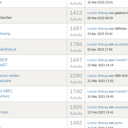
e
15 Mai 2023 23:51
Aufrufe
1413
Letzter Beitrag
von
galaktisc
ktischer
09 Mai 2023 08:29
Aufrufe
1497
Letzter Beitrag
von
XBRetter
rtramp
24 Apr 2023 19:42
Aufrufe
1786
Letzter Beitrag
von
gryzlak@
lak@wp.pl
02 Apr 2023 17:56
Aufrufe
1447
ASER
Letzter Beitrag
von
Friedel57
del57
22 Mär 2023 14:14
Aufrufe
2290
ossen weden
Letzter Beitrag
von
XBR-RA
risator
21 Mär 2023 17:02
Aufrufe
1740
it ABE)
Letzter Beitrag
von
Friedel57
nherz
10 Mär 2023 19:45
Aufrufe
1805
Letzter Beitrag
von
manxma
xman
12 Feb 2023 13:41
Aufrufe
1492
Letzter Beitrag
von
gerho
o
11 Feb 2023 12:58