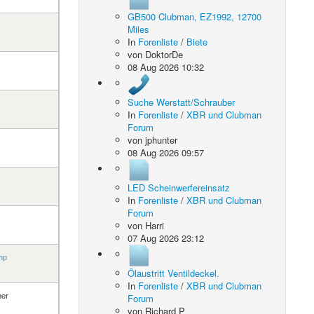
GB500 Clubman, EZ1992, 12700
Miles
In
Forenliste
/
Biete
von
DoktorDe
08 Aug 2026 10:32
Suche Werstatt/Schrauber
In
Forenliste
/
XBR und Clubman
Forum
von
jphunter
08 Aug 2026 09:57
LED Scheinwerfereinsatz
In
Forenliste
/
XBR und Clubman
Forum
von
Harri
07 Aug 2026 23:12
mp
Ölaustritt Ventildeckel.
In
Forenliste
/
XBR und Clubman
her
Forum
von
Richard P