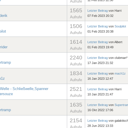
Aufrufe
1565
Letzter Beitrag
von
Harri
derik
07 Feb 2023 20:32
Aufrufe
1506
Letzter Beitrag
von
Soulpilot
ilot
01 Feb 2023 20:38
Aufrufe
1614
Letzter Beitrag
von
Albert
rider
01 Feb 2023 19:49
Aufrufe
2240
Letzter Beitrag
von
clubman*
rtramp
17 Jan 2023 21:32
Aufrufe
1834
Letzter Beitrag
von
mach1z
h1z
16 Jan 2023 12:47
Aufrufe
2521
Welle - Schließwelle,Spanner
Letzter Beitrag
von
Harri
ersouze
10 Jan 2023 21:47
Aufrufe
1635
Letzter Beitrag
von
Supertra
rtramp
16 Okt 2022 17:06
Aufrufe
2154
Letzter Beitrag
von
galaktisc
28 Jun 2022 13:33
Aufrufe