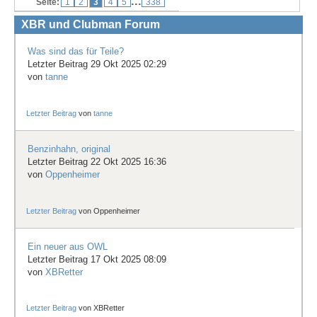
...
Seite:
1
2
3
4
5
338
Treffen & Touren
XBR und Clubman Forum
Cafe-Ecke
Was sind das für Teile?
Letzter Beitrag 29 Okt 2025 02:29
Suche
von
tanne
Letzter Beitrag
von
tanne
Benzinhahn, original
Letzter Beitrag 22 Okt 2025 16:36
von
Oppenheimer
Letzter Beitrag
von
Oppenheimer
Ein neuer aus OWL
Letzter Beitrag 17 Okt 2025 08:09
von
XBRetter
Letzter Beitrag
von
XBRetter