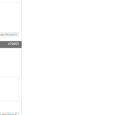
: von
Richard P
.
#72057
g: von
Klaus B
.