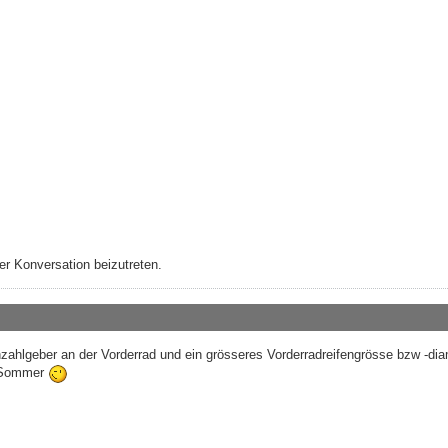
r Konversation beizutreten.
ahlgeber an der Vorderrad und ein grösseres Vorderradreifengrösse bzw -diam
se Sommer