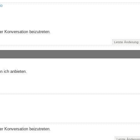
do
r Konversation beizutreten.
Letzte Änderung
n ich anbieten.
r Konversation beizutreten.
Letzte Änderun