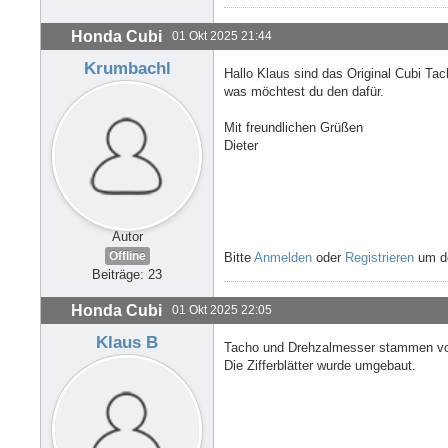
Honda Cubi
01 Okt 2025 21:44
Krumbachl
Hallo Klaus sind das Original Cubi T
was möchtest du den dafür.
Mit freundlichen Grüßen
Dieter
Autor
Offline
Bitte
Anmelden
oder
Registrieren
um de
Beiträge: 23
Honda Cubi
01 Okt 2025 22:05
Klaus B
Tacho und Drehzalmesser stammen von
Die Zifferblätter wurde umgebaut.