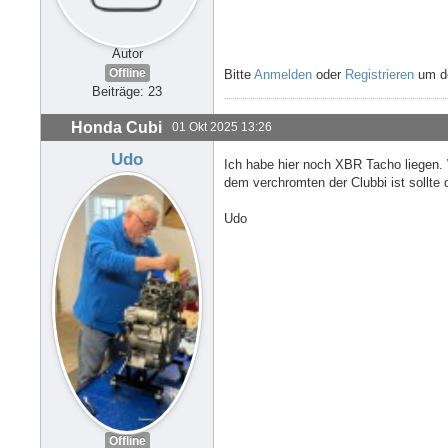
Autor
Offline
Bitte
Anmelden
oder
Registrieren
um de
Beiträge: 23
Honda Cubi
01 Okt 2025 13:26
Udo
Ich habe hier noch XBR Tacho liegen.
dem verchromten der Clubbi ist sollte 
Udo
Offline