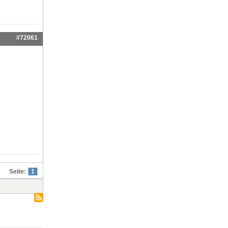
#72061
Seite:
1