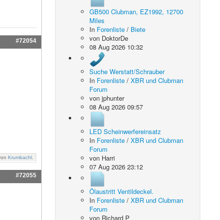
GB500 Clubman, EZ1992, 12700
Miles
In
Forenliste
/
Biete
von
DoktorDe
#72054
08 Aug 2026 10:32
Suche Werstatt/Schrauber
In
Forenliste
/
XBR und Clubman
Forum
von
jphunter
08 Aug 2026 09:57
LED Scheinwerfereinsatz
In
Forenliste
/
XBR und Clubman
Forum
von
Harri
 von
Krumbachl
.
07 Aug 2026 23:12
#72055
Ölaustritt Ventildeckel.
In
Forenliste
/
XBR und Clubman
Forum
von
Richard P