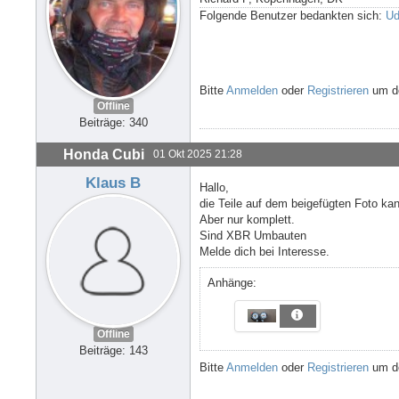
Folgende Benutzer bedankten sich:
U
Bitte
Anmelden
oder
Registrieren
um de
Offline
Beiträge: 340
Honda Cubi
01 Okt 2025 21:28
Klaus B
Hallo,
die Teile auf dem beigefügten Foto kan
Aber nur komplett.
Sind XBR Umbauten
Melde dich bei Interesse.
Anhänge:
Offline
Beiträge: 143
Bitte
Anmelden
oder
Registrieren
um de