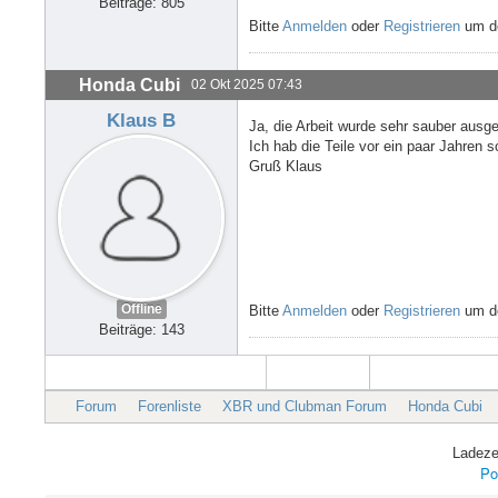
Beiträge: 805
Bitte
Anmelden
oder
Registrieren
um de
Honda Cubi
02 Okt 2025 07:43
Klaus B
Ja, die Arbeit wurde sehr sauber ausgef
Ich hab die Teile vor ein paar Jahren s
Gruß Klaus
Offline
Bitte
Anmelden
oder
Registrieren
um de
Beiträge: 143
Forum
Forenliste
XBR und Clubman Forum
Honda Cubi
Ladeze
Po