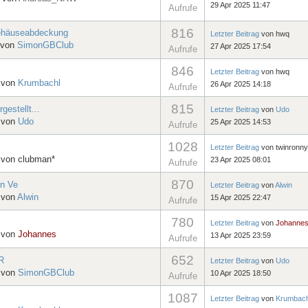
29 Apr 2025 11:47
Aufrufe
816
gehäuseabdeckung
Letzter Beitrag
von
hwq
, von
SimonGBClub
27 Apr 2025 17:54
Aufrufe
846
Letzter Beitrag
von
hwq
, von
Krumbachl
26 Apr 2025 14:18
Aufrufe
815
estellt...
Letzter Beitrag
von
Udo
, von
Udo
25 Apr 2025 14:53
Aufrufe
1028
Letzter Beitrag
von
twinronny
, von
clubman*
23 Apr 2025 08:01
Aufrufe
870
in Ve
Letzter Beitrag
von
Alwin
, von
Alwin
15 Apr 2025 22:47
Aufrufe
780
Letzter Beitrag
von
Johanne
, von
Johannes
13 Apr 2025 23:59
Aufrufe
652
R
Letzter Beitrag
von
Udo
, von
SimonGBClub
10 Apr 2025 18:50
Aufrufe
1087
Letzter Beitrag
von
Krumbach