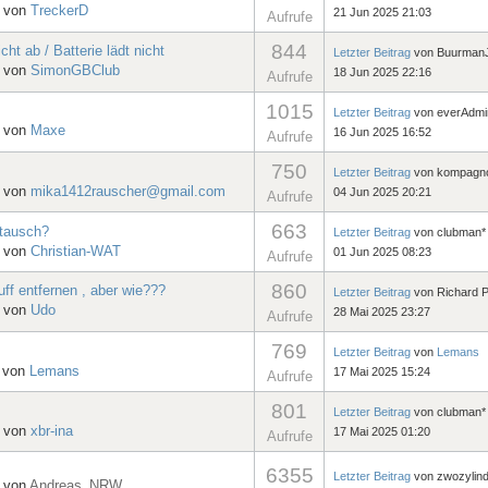
, von
TreckerD
21 Jun 2025 21:03
Aufrufe
844
t ab / Batterie lädt nicht
Letzter Beitrag
von
Buurman
, von
SimonGBClub
18 Jun 2025 22:16
Aufrufe
1015
Letzter Beitrag
von
everAdmi
, von
Maxe
16 Jun 2025 16:52
Aufrufe
750
Letzter Beitrag
von
kompagn
, von
mika1412rauscher@gmail.com
04 Jun 2025 20:21
Aufrufe
663
stausch?
Letzter Beitrag
von
clubman*
, von
Christian-WAT
01 Jun 2025 08:23
Aufrufe
860
f entfernen , aber wie???
Letzter Beitrag
von
Richard 
, von
Udo
28 Mai 2025 23:27
Aufrufe
769
Letzter Beitrag
von
Lemans
, von
Lemans
17 Mai 2025 15:24
Aufrufe
801
Letzter Beitrag
von
clubman*
, von
xbr-ina
17 Mai 2025 01:20
Aufrufe
6355
Letzter Beitrag
von
zwozylin
, von
Andreas_NRW