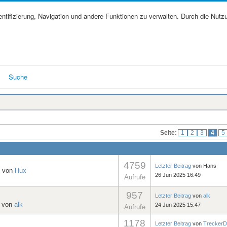
tifizierung, Navigation und andere Funktionen zu verwalten. Durch die Nutz
Suche
Seite:
1
2
3
4
5
4759
Letzter Beitrag
von
Hans
, von
Hux
26 Jun 2025 16:49
Aufrufe
957
Letzter Beitrag
von
alk
, von
alk
24 Jun 2025 15:47
Aufrufe
1178
Letzter Beitrag
von
TreckerD