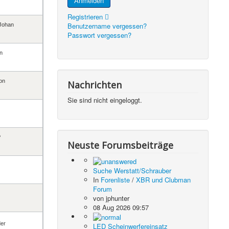
Anmelden
Registrieren
Benutzername vergessen?
Johan
Passwort vergessen?
n
on
Nachrichten
Sie sind nicht eingeloggt.
P
Neuste Forumsbeiträge
Suche Werstatt/Schrauber
In
Forenliste
/
XBR und Clubman
Forum
von
jphunter
08 Aug 2026 09:57
der
LED Scheinwerfereinsatz