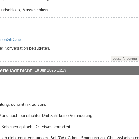
Zündschloss, Masseschluss
monGBClub
r Konversation beizutreten.
Letzte Änderung:
rie lädt nicht
18 Jun 2025 13:19
ung, scheint nix zu sein.
9 und auch bei erhöhter Drehzahl keine Veränderung.
 Scheinen optisch i.O. Etwas korrodiert.
e ich nicht ganz verstanden. Bei RW / G kam Spannung an. Ohm zwischen d