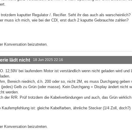
ert.
rotzdem kaputter Regulator /. Recifier. Seht ihr das auch als warscheinlich?
r muss ich mich, wie bei der CDI, erst duch 2 kaputte Gebrauchte zahlen?
r Konversation beizutreten.
rie lädt nicht
18 Jun 2025 22:16
.O. 12,59V bei laufendem Motor ist verständlich wenn nicht geladen wird und 
eladen.
Ohm, Bereich niedrich, d.h. 200 oder so, nicht 2M, es muss Durchgang geben 
 (jedes) Gelb zu Grün (oder masse). Kein Durchgang = Display ändert nicht 
cht werden.
ch der R/R. Prüf trotzdem die Kabelverbindungen und auch, das Grün wirklic
so Kaufempfehlung ist: gleiche Kabelfarben, ähnliche Stecker (1/4 Zoll, doch?)
r Konversation beizutreten.