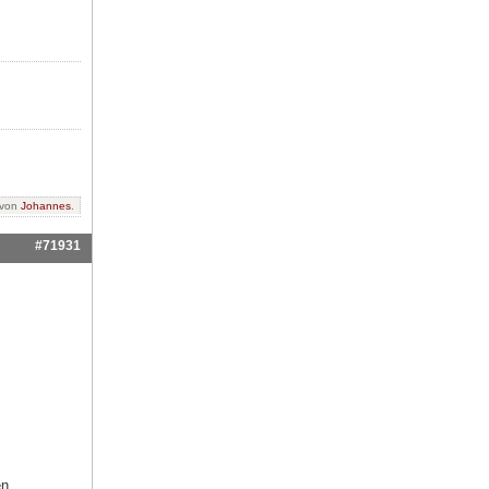
 von
Johannes
.
#71931
en