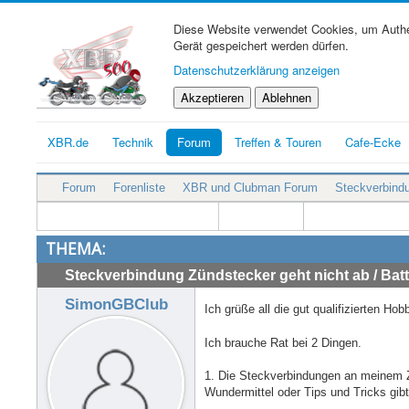
Diese Website verwendet Cookies, um Authen
Gerät gespeichert werden dürfen.
Datenschutzerklärung anzeigen
Akzeptieren
Ablehnen
XBR.de
Technik
Forum
Treffen & Touren
Cafe-Ecke
Forum
Forenliste
XBR und Clubman Forum
Steckverbindu
THEMA:
Steckverbindung Zündstecker geht nicht ab / Batte
SimonGBClub
Ich grüße all die gut qualifizierten H
Ich brauche Rat bei 2 Dingen.
1. Die Steckverbindungen an meinem Zü
Wundermittel oder Tips und Tricks gib