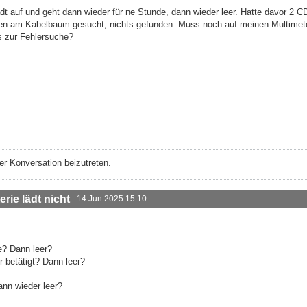
ädt auf und geht dann wieder für ne Stunde, dann wieder leer. Hatte davor 2 C
en am Kabelbaum gesucht, nichts gefunden. Muss noch auf meinen Multimet
s zur Fehlersuche?
r Konversation beizutreten.
rie lädt nicht
14 Jun 2025 15:10
e? Dann leer?
 betätigt? Dann leer?
nn wieder leer?