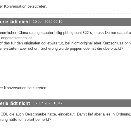
r Konversation beizutreten.
rie lädt nicht
15 Jun 2025 09:10
mlichen China-racing-scooter-billig-pfiffiig-bunt CDI's, muss Du nur darauf 
t angeschlossen ist.
 das für den originalen cdi etwas tut, bei nicht-original aber Kurzschluss brin
i e-starten aber schon. Sicherung würde poppen oder ist die überbrückt?
r Konversation beizutreten.
rie lädt nicht
15 Jun 2025 10:47
a CDI, die auch Oelschraube hatte, eingebaut. Damit lief aber alles in Ordnung
rung hätte ich sofort bemerkt?