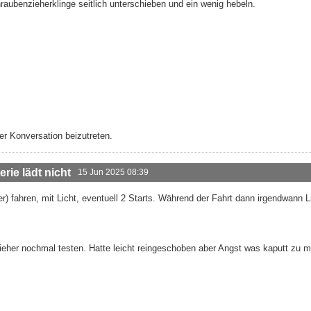
raubenzieherklinge seitlich unterschieben und ein wenig hebeln.
r Konversation beizutreten.
rie lädt nicht
15 Jun 2025 08:39
r) fahren, mit Licht, eventuell 2 Starts. Während der Fahrt dann irgendwann L
eher nochmal testen. Hatte leicht reingeschoben aber Angst was kaputt zu 