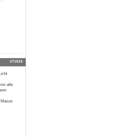
#71934
Licht
von alle
wenn
h Masse