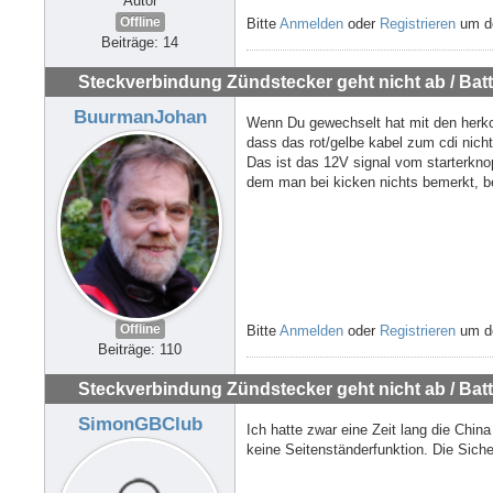
Autor
Offline
Bitte
Anmelden
oder
Registrieren
um de
Beiträge: 14
Steckverbindung Zündstecker geht nicht ab / Batte
BuurmanJohan
Wenn Du gewechselt hat mit den herkom
dass das rot/gelbe kabel zum cdi nich
Das ist das 12V signal vom starterknopf
dem man bei kicken nichts bemerkt, be
Offline
Bitte
Anmelden
oder
Registrieren
um de
Beiträge: 110
Steckverbindung Zündstecker geht nicht ab / Batte
SimonGBClub
Ich hatte zwar eine Zeit lang die Chin
keine Seitenständerfunktion. Die Siche