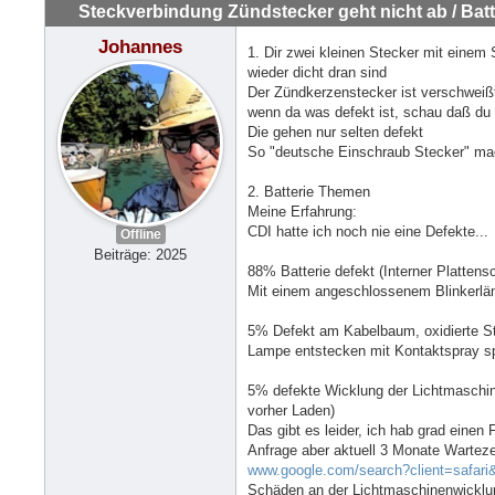
Steckverbindung Zündstecker geht nicht ab / Batte
Johannes
1. Dir zwei kleinen Stecker mit eine
wieder dicht dran sind
Der Zündkerzenstecker ist verschweiß
wenn da was defekt ist, schau daß du
Die gehen nur selten defekt
So "deutsche Einschraub Stecker" ma
2. Batterie Themen
Meine Erfahrung:
CDI hatte ich noch nie eine Defekte...
Offline
Beiträge: 2025
88% Batterie defekt (Interner Plattens
Mit einem angeschlossenem Blinkerläm
5% Defekt am Kabelbaum, oxidierte St
Lampe entstecken mit Kontaktspray sp
5% defekte Wicklung der Lichtmaschine
vorher Laden)
Das gibt es leider, ich hab grad eine
Anfrage aber aktuell 3 Monate Wartezei
www.google.com/search?client=safari
Schäden an der Lichtmaschinenwicklu