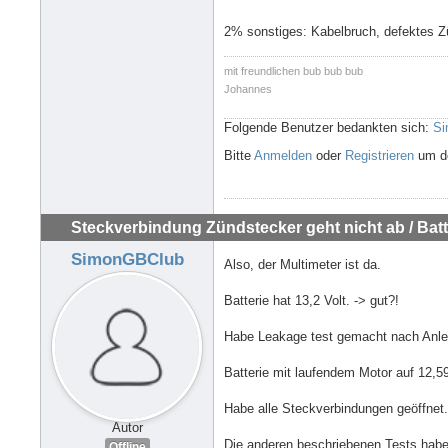
2% sonstiges: Kabelbruch, defektes 
mit freundlichen bub bub bub
Johannes
Folgende Benutzer bedankten sich:
Si
Bitte
Anmelden
oder
Registrieren
um de
Steckverbindung Zündstecker geht nicht ab / Batte
SimonGBClub
Also, der Multimeter ist da.
Batterie hat 13,2 Volt. -> gut?!
Habe Leakage test gemacht nach Anleit
Batterie mit laufendem Motor auf 12,5
Habe alle Steckverbindungen geöffnet.
Autor
Die anderen beschriebenen Tests hab
Offline