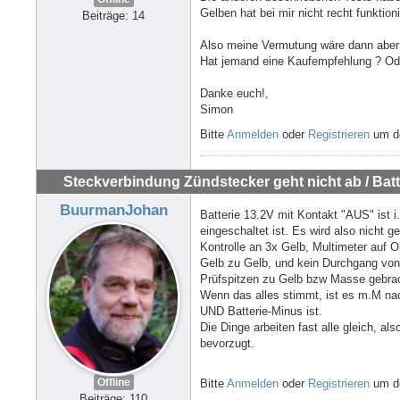
Gelben hat bei mir nicht recht funktioni
Beiträge: 14
Also meine Vermutung wäre dann aber t
Hat jemand eine Kaufempfehlung ? Ode
Danke euch!,
Simon
Bitte
Anmelden
oder
Registrieren
um de
Steckverbindung Zündstecker geht nicht ab / Batte
BuurmanJohan
Batterie 13.2V mit Kontakt "AUS" ist i
eingeschaltet ist. Es wird also nicht g
Kontrolle an 3x Gelb, Multimeter auf 
Gelb zu Gelb, und kein Durchgang von
Prüfspitzen zu Gelb bzw Masse gebra
Wenn das alles stimmt, ist es m.M na
UND Batterie-Minus ist.
Die Dinge arbeiten fast alle gleich, al
bevorzugt.
Offline
Bitte
Anmelden
oder
Registrieren
um de
Beiträge: 110