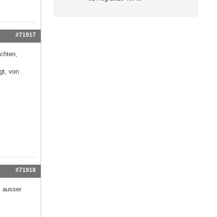
#71917
achten,
gt, von
#71918
, ausser