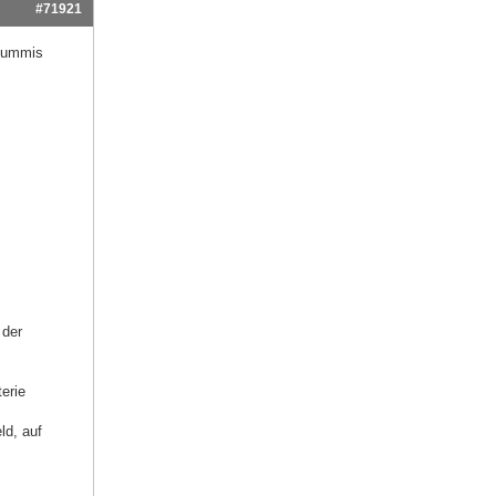
#71921
 Gummis
 der
erie
ld, auf