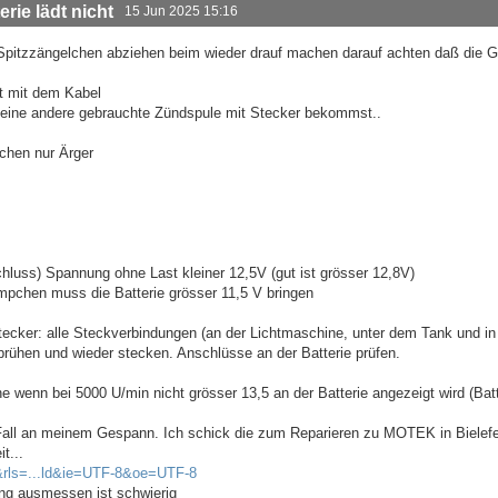
rie lädt nicht
15 Jun 2025 15:16
m Spitzzängelchen abziehen beim wieder drauf machen darauf achten daß die
t mit dem Kabel
 eine andere gebrauchte Zündspule mit Stecker bekommst..
chen nur Ärger
chluss) Spannung ohne Last kleiner 12,5V (gut ist grösser 12,8V)
pchen muss die Batterie grösser 11,5 V bringen
ecker: alle Steckverbindungen (an der Lichtmaschine, unter dem Tank und in
rühen und wieder stecken. Anschlüsse an der Batterie prüfen.
 wenn bei 5000 U/min nicht grösser 13,5 an der Batterie angezeigt wird (Batt
n Fall an meinem Gespann. Ich schick die zum Reparieren zu MOTEK in Bielefe
t...
&rls=...ld&ie=UTF-8&oe=UTF-8
ng ausmessen ist schwierig