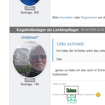
Offline
Beiträge: 805
Bitte
Anmelden
oder
Registrieren
um de
Kegelrollenlager als Lenkkopflager
08 Jul 2025 21:33
clubman*
Udo schrieb:
Ich habe die Scheibe unter das unter
Udo
...genau so habe ich das auch in Erinn
funktioniert.
Offline
Viele Grüße
Beiträge: 746
Oskar mit
aus Dortmund