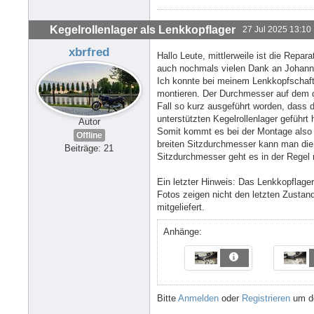
Kegelrollenlager als Lenkkopflager
27 Jul 2025 13:10
xbrfred
Hallo Leute, mittlerweile ist die Repar
auch nochmals vielen Dank an Johanne
Ich konnte bei meinem Lenkkopfschaft
montieren. Der Durchmesser auf dem da
Fall so kurz ausgeführt worden, dass
unterstützten Kegelrollenlager geführt 
Autor
Somit kommt es bei der Montage also
Offline
breiten Sitzdurchmesser kann man die
Beiträge: 21
Sitzdurchmesser geht es in der Regel 
Ein letzter Hinweis: Das Lenkkopflager
Fotos zeigen nicht den letzten Zusta
mitgeliefert.
Anhänge:
Bitte
Anmelden
oder
Registrieren
um de