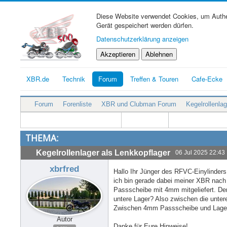
Diese Website verwendet Cookies, um Authen
Gerät gespeichert werden dürfen.
Datenschutzerklärung anzeigen
Akzeptieren
Ablehnen
XBR.de
Technik
Forum
Treffen & Touren
Cafe-Ecke
Forum
Forenliste
XBR und Clubman Forum
Kegelrollenla
THEMA:
Kegelrollenlager als Lenkkopflager
06 Jul 2025 22:43
xbrfred
Hallo Ihr Jünger des RFVC-Einylinders
ich bin gerade dabei meiner XBR nach
Passscheibe mit 4mm mitgeliefert. De
untere Lager? Also zwischen die unte
Zwischen 4mm Passscheibe und Lage
Autor
Danke für Eure Hinweise!