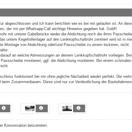
atur abgeschlossen und ich kann berichten wie es bei mir gelaufen ist. An diese
s, der mir per Whatsapp-Call wichtige Hinweise gegeben hat. Gold!!
rohr mit unterer Gabelbrücke weder die Abdichtung noch die 4mm Passcheib
s untere Kegelrollenlager auf den Lenkkopfschaftrohr zentriert wird ist in m
 die Montage von Abdichtung oder/und Passscheibe zu einem lockeren, nicht
hätte.
 darauf an welche Abmessungen an deinem Lenkkopfschaftrohr vorliegen. Be
 Passscheibe montieren, ggf. die Abdichtung montieren. Bei einem schmalen
nicht.
schloss funktioniert bei mir ohne jegliche Nacharbeit wieder perfekt. Die verk
nd beim Zusammenbauen. Diese sind nur zur Verdeutlichung der Bauteilabme
r Konversation beizutreten.