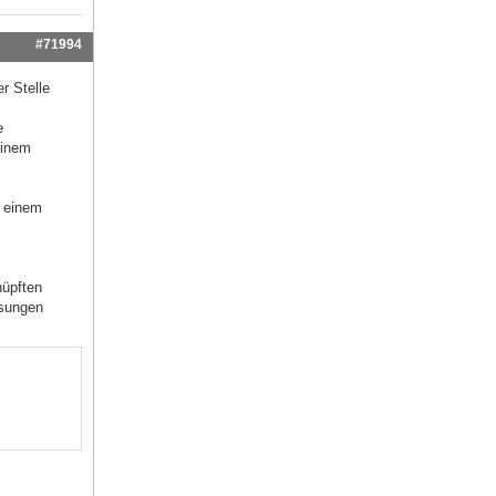
#71994
r Stelle
e
einem
i einem
nüpften
ssungen