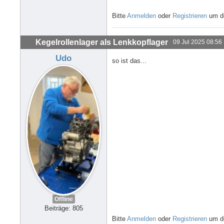
Bitte
Anmelden
oder
Registrieren
um de
Kegelrollenlager als Lenkkopflager
09 Jul 2025 08:56
Udo
so ist das...
Offline
Beiträge: 805
Bitte
Anmelden
oder
Registrieren
um de