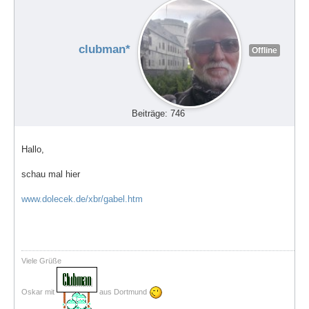
clubman*
Offline
Beiträge: 746
Hallo,
schau mal hier
www.dolecek.de/xbr/gabel.htm
Viele Grüße
Oskar mit
aus Dortmund