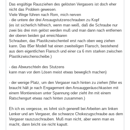
Das engültige Rausziehen des gelösten Vergasers ist doch eher
nicht das Problem gewesen.
Viele Wege führen nach Rom, mich nerven
- die untere der drei Ansaugstutzenschrauben zu Kopf
(es ist sicherlich hilfreich, wenn man weiß, daß die Schraube nur
zwei bis drei mm gelöst werden muß und man dann nach entfernen
der oberen beiden gut erreichbaren
Schrauben, das Plastikzwischenteil erst nach oben weg ziehen
kann. Das 85er Modell hat einen zweiteiligen Flansch, bestehend
aus dem eigentlichen Flansch und einer ca 6 mm starken zwischen
Plastikzwischenscheibe.)
- das Abwurschteln des Stutzens
kann man vor dem Lösen meist etwas beweglich machen)
- der wenige Platz, um den Vergaser nach hinten zu ziehen (Wer es
braucht hält je nach Engagement den Ansauggeräuschkasten mit
einem Montiereisen unter Spannung oder zieht ihn mit einem
Ratschengurt etwas nach hinten zusammen.)
Eh ich es vergesse, es lohnt sich generell bei Arbeiten am linken
Lenker und am Vergaser, die schwarze Chokezugschraube aus dem
Vergaser rauszuschrauben. Muß man nicht, aber wenn man es
macht, dann bricht sie nicht kaputt.