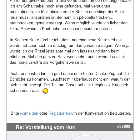
Außer der ölverkrusteten Stelle vorne unten an den Leitungen habe
ich am Schalthebel noch eine gefunden. Mal versuchen
rauszufinden, ob für's abdichten der Stellen unbedingt der Block
raus muss, ansonsten ist der nämlich pikobello trocken...
staubtrocken, genauergesagt. Wenn möglich würde ich lieber den
Extra-Aufwand in Kauf nehmen den eingebaut zu putzen.
In Sachen Kette fürchte ich, dass nur eine neue Kette verbaut
wurde, ist aber noch zu dreckig, um das genau zu sagen. Wenn ja,
würde ich die Ritzel jetzt aber mal drin lassen und dann beim
nächsten Mal den ganzen Satz wechseln - auch wenn das nicht
das non-plus-ultra als Vorgehensweise ist.
Joah, ansonsten bin ich grad dabei dem festen Choke-Zug auf die
Schliche zu kommen. Leuchtet mir überhaupt nicht ein, warum der
sich nicht bewegt. Der Teil am Gaser scheint freigängig. Krieg ich
schon noch raus.
Bitte
Anmelden
oder
Registrieren
um der Konversation beizutreten.
#58988
Re: Vorstellung vom Hux