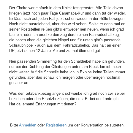
Der Choke war einfach in dem Knick festgerostet. Alle Teile davon
kriegen jetzt noch paar Tage Caramaba-Kur und dann tut der wieder.
Er lässt sich auf jeden Fall jetzt schon wieder in der Hülle bewegen.
Noch nicht ausreichend, aber das wird schon. Sollte er dann mal an
seiner Roststellen reißen gibt's entweder nen neuen, wenn ich grad
faul bin, oder ich ersetze den Zug durch einen Fahrradschaltzug,
die haben oben die gleichen Nippel und für unten gibt's passende
Schraubnippel - auch aus dem Fahrradzubehör. Das hält an einer
DR jetzt schon 12 Jahre. Ab und zu mal ölen und gut.
Nen passenden Simmerring für den Schalthebel habe ich gefunden,
nur bei der Dichtung der Ölleitungen unten am Block bin ich noch
nicht weiter. Auf die Schnelle habe ich in Explos keine Teilenummer
gefunden, aber das schau' ich morgen oder übermorgen nochmal
genauer an.
Was den Sitzbankbezug angeht schwanke ich grad noch zw. selber
beziehen oder den Ersatzbezügen, die es z.B. bei der Tante gibt.
Hat da jemand Erfahrungen mit denen?
Bitte
Anmelden
oder
Registrieren
um der Konversation beizutreten.