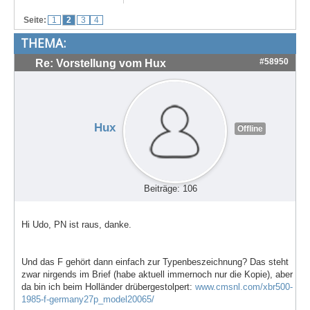
Treffen & Touren
Seite:
1
2
3
4
THEMA:
Cafe-Ecke
#58950
Re: Vorstellung vom Hux
Suche
Hux
Offline
Beiträge: 106
Hi Udo, PN ist raus, danke.
Und das F gehört dann einfach zur Typenbeszeichnung? Das steht
zwar nirgends im Brief (habe aktuell immernoch nur die Kopie), aber
da bin ich beim Holländer drübergestolpert:
www.cmsnl.com/xbr500-
1985-f-germany27p_model20065/