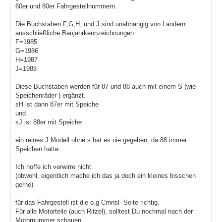
60er und 80er Fahrgestellnummern.
Die Buchstaben F,G,H, und J sind unabhängig von Ländern
ausschließliche Baujahrkennzeichnungen
F=1985
G=1986
H=1987
J=1988
Diese Buchstaben werden für 87 und 88 auch mit einem S (wie
Speichenräder ) ergänzt.
sH ist dann 87er mit Speiche
und
sJ ist 88er mit Speiche
ein reines J Modell ohne s hat es nie gegeben, da 88 immer
Speichen hatte.
Ich hoffe ich verwirre nicht.
(obwohl, eigentlich mache ich das ja doch ein kleines bisschen
gerne)
für das Fahrgestell ist die o.g Cmnsl- Seite richtig.
Für alle Motorteile (auch Ritzel), solltest Du nochmal nach der
Motornummer schauen.