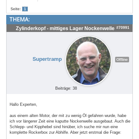
Treffen & Touren
Seite:
1
THEMA:
Cafe-Ecke
#70991
Zylinderkopf - mittiges Lager Nockenwelle
Suche
Supertramp
Offline
Beiträge: 38
Hallo Experten,
aus einem alten Motor, der mit zu wenig Öl gefahren wurde, habe
ich vor längerer Zeit eine kaputte Nockenwelle ausgebaut. Auch die
Schlepp- und Kipphebel sind hinüber, ich suche mir nun eine
komplette Rockerbox zur Abhilfe. Aber jetzt erstmal die Frage: