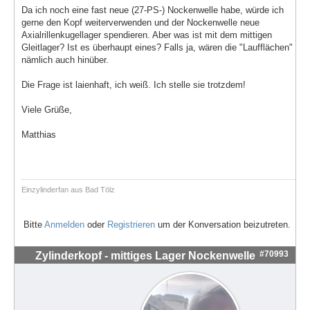
Da ich noch eine fast neue (27-PS-) Nockenwelle habe, würde ich
gerne den Kopf weiterverwenden und der Nockenwelle neue
Axialrillenkugellager spendieren. Aber was ist mit dem mittigen
Gleitlager? Ist es überhaupt eines? Falls ja, wären die "Laufflächen"
nämlich auch hinüber.
Die Frage ist laienhaft, ich weiß. Ich stelle sie trotzdem!
Viele Grüße,
Matthias
Einzylinderfan aus Bad Tölz
Bitte
Anmelden
oder
Registrieren
um der Konversation beizutreten.
#70993
Zylinderkopf - mittiges Lager Nockenwelle