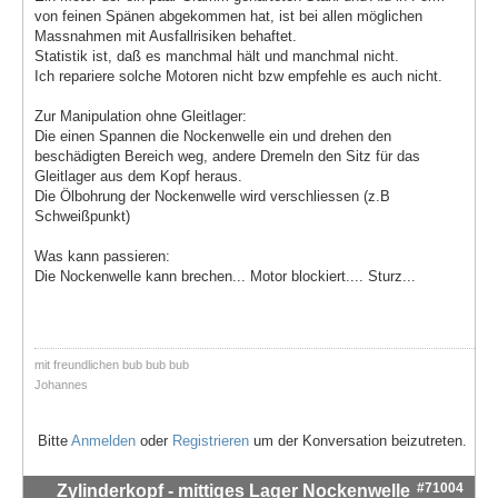
von feinen Spänen abgekommen hat, ist bei allen möglichen
Massnahmen mit Ausfallrisiken behaftet.
Statistik ist, daß es manchmal hält und manchmal nicht.
Ich repariere solche Motoren nicht bzw empfehle es auch nicht.
Zur Manipulation ohne Gleitlager:
Die einen Spannen die Nockenwelle ein und drehen den
beschädigten Bereich weg, andere Dremeln den Sitz für das
Gleitlager aus dem Kopf heraus.
Die Ölbohrung der Nockenwelle wird verschliessen (z.B
Schweißpunkt)
Was kann passieren:
Die Nockenwelle kann brechen... Motor blockiert.... Sturz...
mit freundlichen bub bub bub
Johannes
Bitte
Anmelden
oder
Registrieren
um der Konversation beizutreten.
#71004
Zylinderkopf - mittiges Lager Nockenwelle