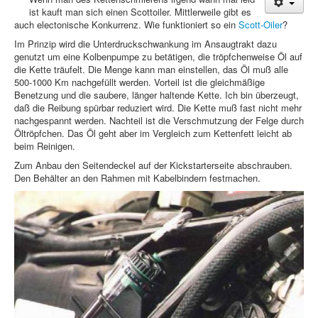
ist kauft man sich einen Scottoiler. Mittlerweile gibt es
Treffen & Touren
auch electonische Konkurrenz. Wie funktioniert so ein
Scott-Oiler
?
Im Prinzip wird die Unterdruckschwankung im Ansaugtrakt dazu
Cafe-Ecke
genutzt um eine Kolbenpumpe zu betätigen, die tröpfchenweise Öl auf
die Kette träufelt. Die Menge kann man einstellen, das Öl muß alle
Suche
500-1000 Km nachgefüllt werden. Vorteil ist die gleichmäßige
Benetzung und die saubere, länger haltende Kette. Ich bin überzeugt,
daß die Reibung spürbar reduziert wird. Die Kette muß fast nicht mehr
nachgespannt werden. Nachteil ist die Verschmutzung der Felge durch
Öltröpfchen. Das Öl geht aber im Vergleich zum Kettenfett leicht ab
beim Reinigen.
Zum Anbau den Seitendeckel auf der Kickstarterseite abschrauben.
Den Behälter an den Rahmen mit Kabelbindern festmachen.