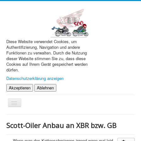
Diese Website verwendet Cookies, um
Authentifizierung, Navigation und andere
Funktionen zu verwalten. Durch die Nutzung
dieser Website stimmen Sie zu, dass diese
Cookies auf Ihrem Gerät gespeichert werden
dürfen.
Datenschutzerklärung anzeigen
Akzeptieren
Ablehnen
Navigation
an/aus
XBR.de
Scott-Oiler Anbau an XBR bzw. GB
Technik
Forum
Wenn man des Kettenschmierens irgend wann mal leid