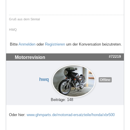
Gruß aus dem Sinntal
HWQ
Bitte
Anmelden
oder
Registrieren
um der Konversation beizutreten.
#72219
Motorrevision
hwq
Offline
Beiträge: 148
Oder hier:
www.ghmparts.de/motorrad-ersatzteile/honda/xbr500