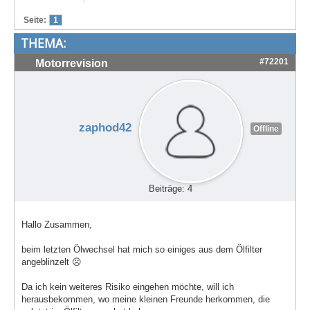
Treffen & Touren
Seite:
1
THEMA:
Cafe-Ecke
#72201
Motorrevision
Suche
zaphod42
Offline
Beiträge: 4
Hallo Zusammen,
beim letzten Ölwechsel hat mich so einiges aus dem Ölfilter
angeblinzelt ☹
Da ich kein weiteres Risiko eingehen möchte, will ich
herausbekommen, wo meine kleinen Freunde herkommen, die