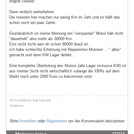
engine cleaner
Dann einfach weiterfahren
Die meisten hier machen nur wenig Km im Jahr und so hällt das
schon noch ein paar Jahre.
Grundsätzlich ist meine Meinung ein "verspanter" Motor hält nicht
"dauerhaft" also mehr als 30000 Km
Erst recht nicht wen eh schon 80000 drauf ist.
Ich habe schlechte Erfahrung mit Reparierten Motoren ... " alles"
gemacht und dann KW Lager defekt...
Eine komplette Überholung des Motors (alle Lager inclusive KW) ist
aus meiner Sicht nicht wirtschaftlich solange die XBRs auf dem
Markt noch unter 2000 Euro zu bekommen sind
mit freundlichen bub bub bub
Johannes
Bitte
Anmelden
oder
Registrieren
um der Konversation beizutreten.
#72214