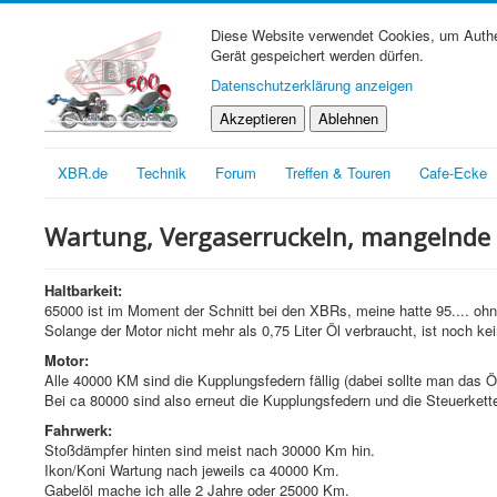
Diese Website verwendet Cookies, um Authen
Gerät gespeichert werden dürfen.
Datenschutzerklärung anzeigen
Akzeptieren
Ablehnen
XBR.de
Technik
Forum
Treffen & Touren
Cafe-Ecke
Wartung, Vergaserruckeln, mangelnde 
Haltbarkeit:
65000 ist im Moment der Schnitt bei den XBRs, meine hatte 95.... oh
Solange der Motor nicht mehr als 0,75 Liter Öl verbraucht, ist noch kein
Motor:
Alle 40000 KM sind die Kupplungsfedern fällig (dabei sollte man das Ö
Bei ca 80000 sind also erneut die Kupplungsfedern und die Steuerkette
Fahrwerk:
Stoßdämpfer hinten sind meist nach 30000 Km hin.
Ikon/Koni Wartung nach jeweils ca 40000 Km.
Gabelöl mache ich alle 2 Jahre oder 25000 Km.