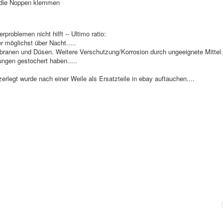
uf die Noppen klemmen
roblemen nicht hilft -- Ultimo ratio:
r möglichst über Nacht.....
ranen und Düsen. Weitere Verschutzung/Korrosion durch ungeeignete Mittel..
ungen gestochert haben.....
rlegt wurde nach einer Weile als Ersatzteile in ebay auftauchen....