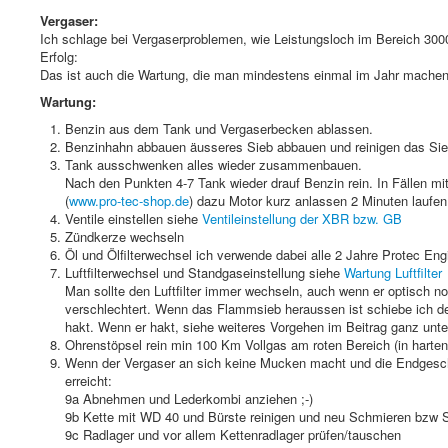
Vergaser:
Ich schlage bei Vergaserproblemen, wie Leistungsloch im Bereich 30
Erfolg:
Das ist auch die Wartung, die man mindestens einmal im Jahr machen 
Wartung:
Benzin aus dem Tank und Vergaserbecken ablassen.
Benzinhahn abbauen äusseres Sieb abbauen und reinigen das Sieb
Tank ausschwenken alles wieder zusammenbauen.
Nach den Punkten 4-7 Tank wieder drauf Benzin rein. In Fällen mit
(
www.pro-tec-shop.de
) dazu Motor kurz anlassen 2 Minuten laufe
Ventile einstellen siehe
Ventileinstellung der XBR bzw. GB
Zündkerze wechseln
Öl und Ölfilterwechsel ich verwende dabei alle 2 Jahre Protec 
Luftfilterwechsel und Standgaseinstellung siehe
Wartung Luftfilter
Man sollte den Luftfilter immer wechseln, auch wenn er optisch n
verschlechtert. Wenn das Flammsieb heraussen ist schiebe ich d
hakt. Wenn er hakt, siehe weiteres Vorgehen im Beitrag ganz unt
Ohrenstöpsel rein min 100 Km Vollgas am roten Bereich (in harten 
Wenn der Vergaser an sich keine Mucken macht und die Endgeschw
erreicht:
9a Abnehmen und Lederkombi anziehen ;-)
9b Kette mit WD 40 und Bürste reinigen und neu Schmieren bzw 
9c Radlager und vor allem Kettenradlager prüfen/tauschen