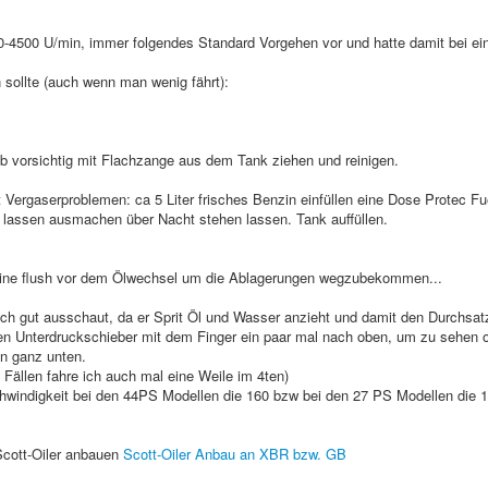
00-4500 U/min, immer folgendes Standard Vorgehen vor und hatte damit bei e
sollte (auch wenn man wenig fährt):
 vorsichtig mit Flachzange aus dem Tank ziehen und reinigen.
 Vergaserproblemen: ca 5 Liter frisches Benzin einfüllen eine Dose Protec Fu
n lassen ausmachen über Nacht stehen lassen. Tank auffüllen.
Engine flush vor dem Ölwechsel um die Ablagerungen wegzubekommen...
och gut ausschaut, da er Sprit Öl und Wasser anzieht und damit den Durchsat
en Unterdruckschieber mit dem Finger ein paar mal nach oben, um zu sehen o
en ganz unten.
Fällen fahre ich auch mal eine Weile im 4ten)
indigkeit bei den 44PS Modellen die 160 bzw bei den 27 PS Modellen die 1
Scott-Oiler anbauen
Scott-Oiler Anbau an XBR bzw. GB