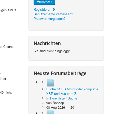
Anmelden
Registrieren
inigen XBRs
Benutzername vergessen?
Passwort vergessen?
Nachrichten
el Cleaner
Sie sind nicht eingeloggt.
Neuste Forumsbeiträge
z
b er
Suche 44 PS Motor oder komplette
40 nicht
XBR und 590 ccm Z...
In
Forenliste
/
Suche
von
Bopbop
08 Aug 2026 14:20