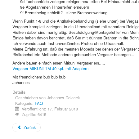
9d Tachoantrieb zerlegen reinigen neu fetten Bei Einbau nicht a
9e Abgefahrenen Hinterreifen erneuern
9f Bremsbelag schleift? - siehe Bremsenwartung
Wenn Punkt 1-8 und die Antihakelbehandlung (siehe unten) bei Vergaserp
Vergaser komplett zerlegen, in ein Ultraschallbad mit scharfem Reinige
Risiken dabei sind manigfaltig: Beschädigung/Montagefehler von Memb
Einige haben davon berichtet, daß Sie mit dünnen Drähten in die Bohr
Ich verwende auch fast unverdünntes Protec ohne Ultraschall.
Meine Erfahrung ist, daß die meisten Mopeds bei denen der Vergaser ze
Risikobehaftete Methode anderen gebrauchten Vergaser besorgen...
Andere bauen einfach einen Mikuni Vergaser ein.....
Vergaser MIKUNI TM 40 kpl. mit Adaptern
Mit freundlichem bub bub bub
Johannes
Details
Geschrieben von
Johannes Dolecek
Kategorie:
FAQ
Veröffentlicht: 17. Februar 2018
Zugriffe: 6415
Zurück