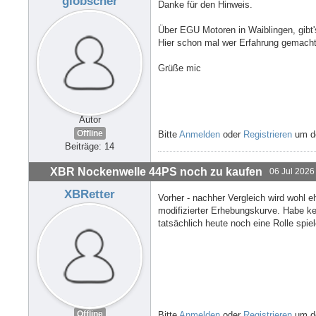
globscher
Danke für den Hinweis.
Über EGU Motoren in Waiblingen, gibt
Hier schon mal wer Erfahrung gemach
Grüße mic
Autor
Offline
Bitte
Anmelden
oder
Registrieren
um de
Beiträge: 14
XBR Nockenwelle 44PS noch zu kaufen
06 Jul 2026
XBRetter
Vorher - nachher Vergleich wird wohl e
modifizierter Erhebungskurve. Habe ke
tatsächlich heute noch eine Rolle spie
Offline
Bitte
Anmelden
oder
Registrieren
um de