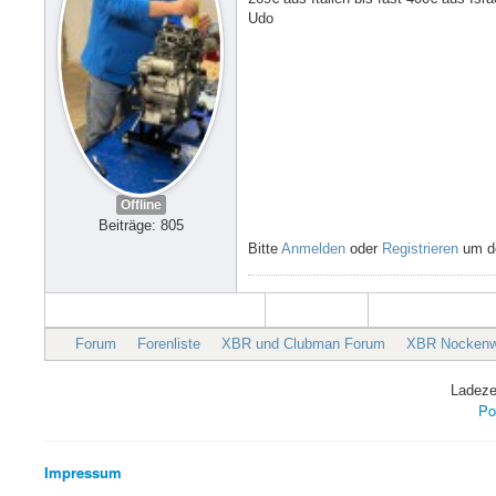
Udo
Offline
Beiträge: 805
Bitte
Anmelden
oder
Registrieren
um de
Forum
Forenliste
XBR und Clubman Forum
XBR Nockenwe
Ladeze
Po
Impressum