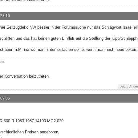
 23:16
iner Seilzugdeko NW besser in der Forumssuche nur das Schlagwort Israel ei
chliffen und das hat keinen guten Einfluß auf die Stellung der Kipp/Schlepph
st aber m.M. nix wo man hinterher laufen sollte, wenn man noch neue bekom
ser.
r Konversation beizutreten.
Letzte Ände
 09:06
XR 500 R 1983-1987 14100-MG2-020
erschiedlichen Preisen angeboten,
el.