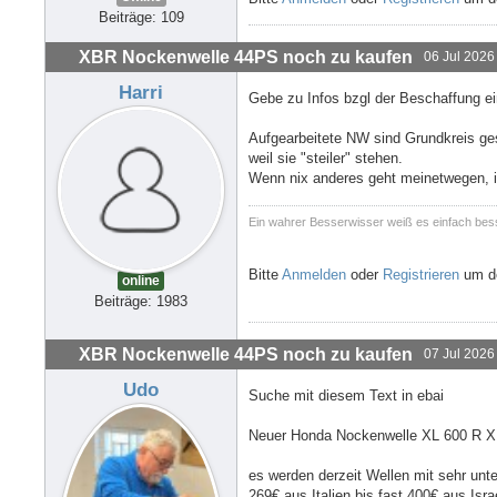
Beiträge: 109
XBR Nockenwelle 44PS noch zu kaufen
06 Jul 2026
Harri
Gebe zu Infos bzgl der Beschaffung e
Aufgearbeitete NW sind Grundkreis ges
weil sie "steiler" stehen.
Wenn nix anderes geht meinetwegen, i
Ein wahrer Besserwisser weiß es einfach bes
Bitte
Anmelden
oder
Registrieren
um de
online
Beiträge: 1983
XBR Nockenwelle 44PS noch zu kaufen
07 Jul 2026
Udo
Suche mit diesem Text in ebai
Neuer Honda Nockenwelle XL 600 R 
es werden derzeit Wellen mit sehr unt
269€ aus Italien bis fast 400€ aus Isra