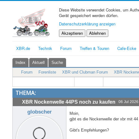
Diese Website verwendet Cookies, um Authen
Gerät gespeichert werden dürfen.
Datenschutzerklärung anzeigen
Akzeptieren
Ablehnen
XBR.de
Technik
Forum
Treffen & Touren
Cafe-Ecke
Index
Aktuell
Suche
Forum
Forenliste
XBR und Clubman Forum
XBR Nockenwe
THEMA:
XBR Nockenwelle 44PS noch zu kaufen
06 Jul 2026
globscher
Moin,
gjbt es die Nockenwelle der xbr mit 4
Gibt's Empfehlungen?