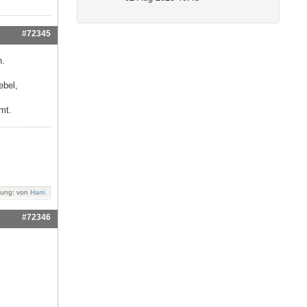
#72345
n.
ebel,
mt.
rung: von
Harri
.
#72346