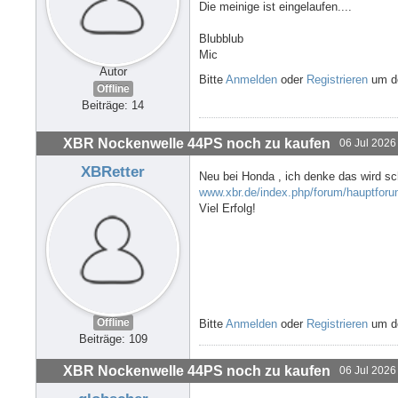
Die meinige ist eingelaufen....
Blubblub
Mic
Autor
Bitte
Anmelden
oder
Registrieren
um de
Offline
Beiträge: 14
XBR Nockenwelle 44PS noch zu kaufen
06 Jul 2026
XBRetter
Neu bei Honda , ich denke das wird sc
www.xbr.de/index.php/forum/hauptforu
Viel Erfolg!
Offline
Bitte
Anmelden
oder
Registrieren
um de
Beiträge: 109
XBR Nockenwelle 44PS noch zu kaufen
06 Jul 2026