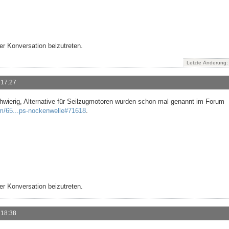
r Konversation beizutreten.
Letzte Änderung
 17:27
hwierig, Alternative für Seilzugmotoren wurden schon mal genannt im Forum
m/65...ps-nockenwelle#71618
.
r Konversation beizutreten.
 18:38