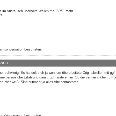
's im Austausch überholte Wellen mit "3PS" mehr
t?
r Konversation beizutreten.
 20:04
her schwierig! Es handelt sich ja wohl um überarbeitete Originalwellen mit ggf
ine persönliche Erfahrung damit, ggf. andere hier. Ob die vermeintlichen 3 P
len, wer weiß. Sind nunmehr ja alles Alteisenmotoren.
r Konversation beizutreten.