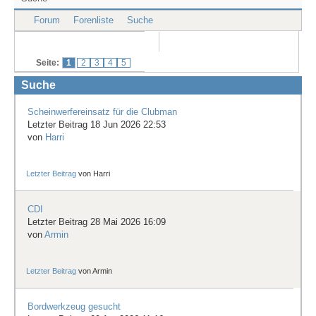
Treffen & Touren
Forum
Forenliste
Suche
Cafe-Ecke
Seite:
1
2
3
4
5
Suche
Suche
Scheinwerfereinsatz für die Clubman
Letzter Beitrag 18 Jun 2026 22:53
von
Harri
Letzter Beitrag
von
Harri
CDI
Letzter Beitrag 28 Mai 2026 16:09
von
Armin
Letzter Beitrag
von
Armin
Bordwerkzeug gesucht