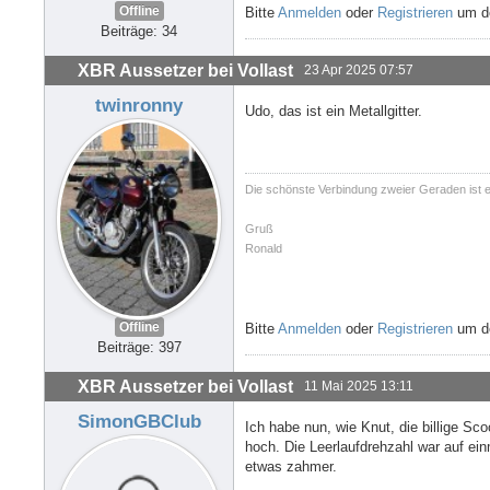
Offline
Bitte
Anmelden
oder
Registrieren
um de
Beiträge: 34
XBR Aussetzer bei Vollast
23 Apr 2025 07:57
twinronny
Udo, das ist ein Metallgitter.
Die schönste Verbindung zweier Geraden ist 
Gruß
Ronald
Offline
Bitte
Anmelden
oder
Registrieren
um de
Beiträge: 397
XBR Aussetzer bei Vollast
11 Mai 2025 13:11
SimonGBClub
Ich habe nun, wie Knut, die billige Sc
hoch. Die Leerlaufdrehzahl war auf ei
etwas zahmer.