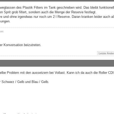
glassen des Plastik Filters im Tank geschrieben wird. Das bleibt funktionell
n Sprit grob filtert, sondern auch die Menge der Reserve festlegt.
rve und ohne irgendwas nur noch um 2 l Reserve. Daran kranken leider auch al
sungen.
ser.
r Konversation beizutreten.
Letzte Ände
selbe Problem mit den aussetzern bei Vollast. Kann ich da auch die Roller CDI
r Schwarz / Gelb und Blau / Gelb.