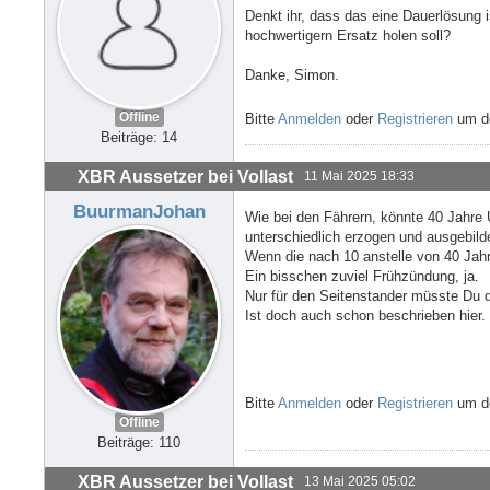
Denkt ihr, dass das eine Dauerlösung i
hochwertigern Ersatz holen soll?
Danke, Simon.
Offline
Bitte
Anmelden
oder
Registrieren
um de
Beiträge: 14
XBR Aussetzer bei Vollast
11 Mai 2025 18:33
BuurmanJohan
Wie bei den Fährern, könnte 40 Jahre 
unterschiedlich erzogen und ausgebilde
Wenn die nach 10 anstelle von 40 Jahr
Ein bisschen zuviel Frühzündung, ja.
Nur für den Seitenstander müsste Du d
Ist doch auch schon beschrieben hier.
Bitte
Anmelden
oder
Registrieren
um de
Offline
Beiträge: 110
XBR Aussetzer bei Vollast
13 Mai 2025 05:02