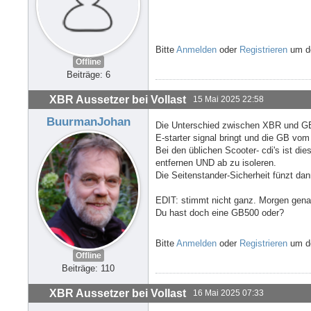
Bitte
Anmelden
oder
Registrieren
um de
Offline
Beiträge: 6
XBR Aussetzer bei Vollast
15 Mai 2025 22:58
BuurmanJohan
Die Unterschied zwischen XBR und GB 
E-starter signal bringt und die GB vo
Bei den üblichen Scooter- cdi's ist di
entfernen UND ab zu isoleren.
Die Seitenstander-Sicherheit fünzt dan
EDIT: stimmt nicht ganz. Morgen gena
Du hast doch eine GB500 oder?
Bitte
Anmelden
oder
Registrieren
um de
Offline
Beiträge: 110
XBR Aussetzer bei Vollast
16 Mai 2025 07:33