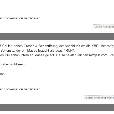
r Konversation beizutreten.
Letzte Änderun
Cdi ist, neben Grösse & Beschriftung, der Anschluss wo die XBR über rot/g
m Seitenstander ein Masse braucht als quasi "RUN".
eses Pin schon intern an Masse gelegt. Es sollte also reichen rot/gelb vom St
n aber nicht mehr.
uer.
r Konversation beizutreten.
Letzte Änderung: von
B