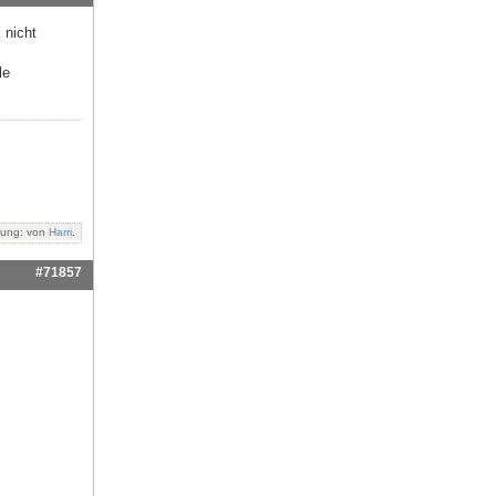
 nicht
le
rung: von
Harri
.
#71857