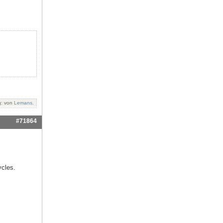
g: von
Lemans
.
#71864
ycles.