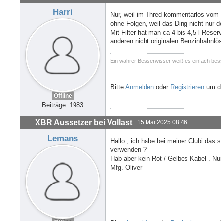
Harri
Nur, weil im Thred kommentarlos vom we
ohne Folgen, weil das Ding nicht nur de
Mit Filter hat man ca 4 bis 4,5 l Rese
anderen nicht originalen Benzinhahnlö
Ein wahrer Besserwisser weiß es einfach bes
Bitte
Anmelden
oder
Registrieren
um de
Offline
Beiträge: 1983
XBR Aussetzer bei Vollast
15 Mai 2025 08:46
Lemans
Hallo , ich habe bei meiner Clubi das 
verwenden ?
Hab aber kein Rot / Gelbes Kabel . Nu
Mfg. Oliver