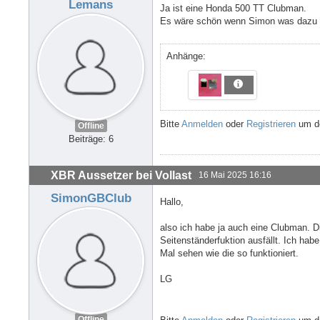
Lemans
Ja ist eine Honda 500 TT Clubman.
Es wäre schön wenn Simon was dazu sa
Anhänge:
Bitte
Anmelden
oder
Registrieren
um de
Offline
Beiträge: 6
XBR Aussetzer bei Vollast
16 Mai 2025 16:16
SimonGBClub
Hallo,
also ich habe ja auch eine Clubman. Di
Seitenständerfuktion ausfällt. Ich habe
Mal sehen wie die so funktioniert.
LG
Offline