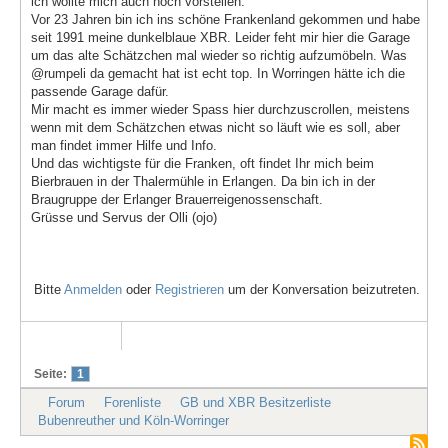
ich wollte mich auch noch vorstellen.
Vor 23 Jahren bin ich ins schöne Frankenland gekommen und habe
seit 1991 meine dunkelblaue XBR. Leider feht mir hier die Garage
um das alte Schätzchen mal wieder so richtig aufzumöbeln. Was
@rumpeli da gemacht hat ist echt top. In Worringen hätte ich die
passende Garage dafür.
Mir macht es immer wieder Spass hier durchzuscrollen, meistens
wenn mit dem Schätzchen etwas nicht so läuft wie es soll, aber
man findet immer Hilfe und Info.
Und das wichtigste für die Franken, oft findet Ihr mich beim
Bierbrauen in der Thalermühle in Erlangen. Da bin ich in der
Braugruppe der Erlanger Brauerreigenossenschaft.
Grüsse und Servus der Olli (ojo)
Bitte
Anmelden
oder
Registrieren
um der Konversation beizutreten.
Seite:
1
Forum
Forenliste
GB und XBR Besitzerliste
Bubenreuther und Köln-Worringer