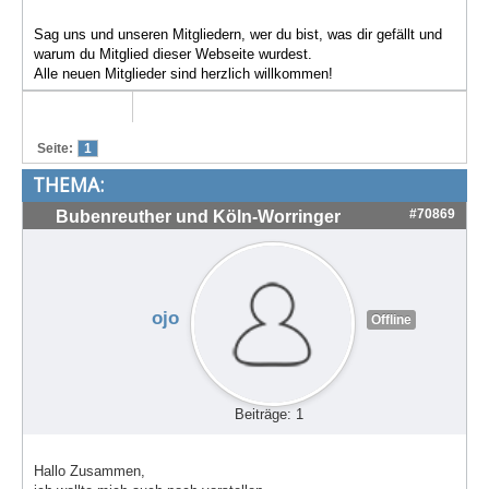
Treffen & Touren
Sag uns und unseren Mitgliedern, wer du bist, was dir gefällt und
warum du Mitglied dieser Webseite wurdest.
Cafe-Ecke
Alle neuen Mitglieder sind herzlich willkommen!
Suche
Seite:
1
THEMA:
#70869
Bubenreuther und Köln-Worringer
ojo
Offline
Beiträge: 1
Hallo Zusammen,