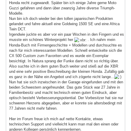
Honda recht zugewandt. Später bin ich einige Jahre gerne Moto
Guzzi gefahren und dann über zwanzig Jahre diverse Triumph-
Modelle.
Nun bin ich doch wieder bei den tollen japanischen Produkten
gelandet und fahre aktuell eine Goldwing 1500 SE und eine Africa
Twin DCT.
Irgendwie juckte es aber vor ein paar Wochen in den Fingern und es
musste ein schönes Winterprojekt her
. Ich nahm mein
Honda-Buch mit Firmengeschichte + Modellen und durchsuchte es
nach für mich interessanten Modellen. Schnell entwickelte sich die
CX 500 Custom zum Favoriten und es wurde ein Exemplar
besichtigt. In Natura sprang der Funke dann nicht so richtig über.
Also suchte ich in dem guten Buch weiter und stieß auf die XBR
und eine sehr positive Beschreibung der kleinen Honda. Zufällig gab
es ganz in der Nähe ein Angebot und ich zögerte nicht lange...
Nun hat sie sich inzwischen in der Garage eingefunden und mit den
beiden Schwestern angefreundet. Das gute Stück war 27 Jahre in
Familienbesitz und macht technisch einen guten Eindruck, aber
optisch besteht Verbesserungspotential. Der Vorbesitzer hat sie nur
schweren Herzens abgegeben, aber er konnte sie altersbedingt mit
77 Jahren nicht mehr fahren.
Hier im Forum freue ich mich auf nette Kontakte, etwas
technischen Support und vielleicht kann man mal den einen oder
anderen Kollegen persönlich kennenlernen.