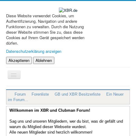
Diese Website verwendet Cookies, um
Authentifizierung, Navigation und andere
Funktionen zu verwalten. Durch die Nutzung
dieser Website stimmen Sie zu, dass diese
Cookies auf Ihrem Gerät gespeichert werden
dürfen.
Datenschutzerklärung anzeigen
Akzeptieren
Ablehnen
Navigation
an/aus
XBR.de
Forum
Forenliste
GB und XBR Besitzerliste
Ein Neuer
Technik
im Forum...
Forum
Willkommen im XBR und Clubman Forum!
Treffen & Touren
Sag uns und unseren Mitgliedern, wer du bist, was dir gefällt und
warum du Mitglied dieser Webseite wurdest.
Cafe-Ecke
Alle neuen Mitglieder sind herzlich willkommen!