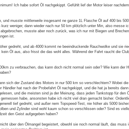
nimum! Ich habe sofort Öl nachgekippt. Gefühlt lief der Motor leiser nachdem
n, und musste mittlerweile insgesamt ne ganze 1L Flasche Öl auf 400 bis 50
kurz weniger, dann wieder nach nur 50 km plötzlich unter Min, also messe ich
ch abgebrochen, musste aber noch zurück, was ich nur mit Biegen und Brechen
ngen ist.
höher gedreht, und ab 4000 kommt ne beeindruckende Rauchwolke und sie riec
kein Öl aus, also frisst die das wohl alles. Während der Fahrt raucht die Club
000km zu verbrauchen, das kann doch nicht normal sein oder? Wie kann der H
 haben?
nn sich der Zustand des Motors in nur 500 km so verschlechtern? Wobei die
r Händler hat nach der Probefahrt Öl nachgekippt, und die hat ja bereits dann
 gelesen, und die meisten sind ja der Meinung, dass jeden Tankstopp für den 
er gemessen habe, ansonsten habe ich nicht viel dran gemacht bisher. Ordentl
enerell tief gedreht, und außer nem Topspeed-Test, nie höher als 5000 bisher
ben und Zylinder sind wohl kaum schon so verschlissen oder? Sind es vielle
ndzeit den Geist aufgegeben haben?
nicht über den Ölmangel begeistert, obwohl sie noch normal läuft, das muss i