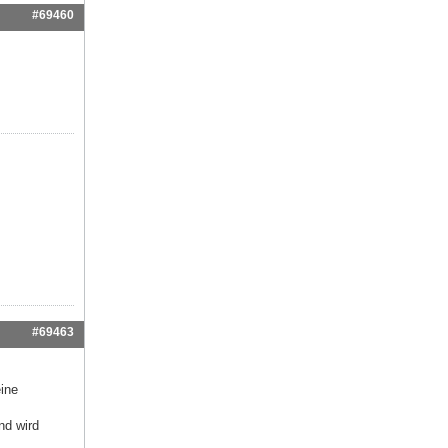
#69460
#69463
ine
nd wird