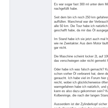
Es war sogar fast 300 ml unter dem Mi
nachgefüllt habe.
Seit dem bin ich noch 250 km gefahre
auffüllen. Manchmal war der Verbrauch 
alle 50 km. Die Tour habe ich natürli
geschafft habe, da mir das Öl ausgega
Im Stand habe ich sie jetzt auch mal 
wie ne Zweitakter. Aus dem Motor läuft 
gar nicht.
Die Maschine scheint locker 2L auf 1
das verschwiegen oder nicht gemerkt
Oder habe ich was falsch gemacht? Ka
schon vorher Öl verbrannt hat, denn de
geraucht. Ich habe viel im Forum hier
reicht, wobei ich glücklicherweise öft
warmgefahren habe ich natürlich, und g
kann es also dazu gekommen sein? Kol
Kolbenringe, die nach der langen Sta
Ausserdem ist der Zylinderkopf sicher 