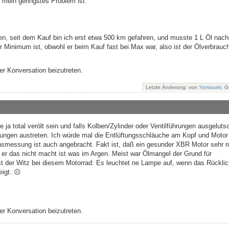
mein geringstes Problem ist.
en, seit dem Kauf bin ich erst etwa 500 km gefahren, und musste 1 L Öl nac
 Minimum ist, obwohl er beim Kauf fast bei Max war, also ist der Ölverbrauc
r Konversation beizutreten.
Letzte Änderung: von
Yamasaki
. G
 ja total verölt sein und falls Kolben/Zylinder oder Ventilführungen ausgeluts
ftungen austreten. Ich würde mal die Entlüftungsschläuche am Kopf und Motor
smessung ist auch angebracht. Fakt ist, daß ein gesunder XBR Motor sehr r
n er das nicht macht ist was im Argen. Meist war Ölmangel der Grund für
 der Witz bei diesem Motorrad: Es leuchtet ne Lampe auf, wenn das Rücklic
eigt. ☹️
r Konversation beizutreten.