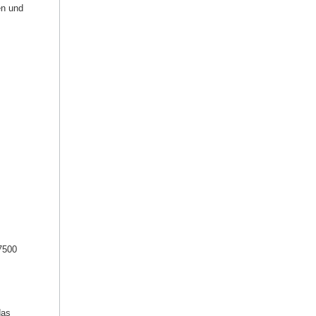
en und
7500
das