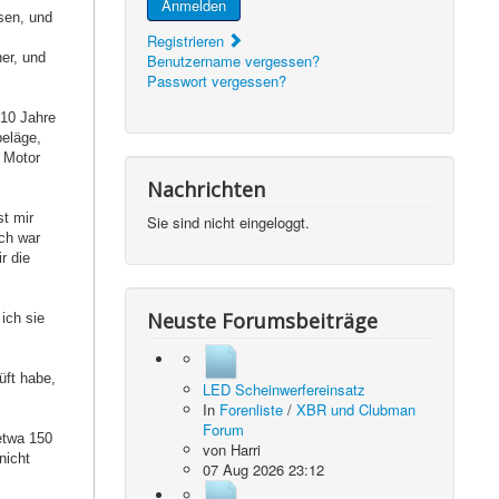
Anmelden
esen, und
Registrieren
er, und
Benutzername vergessen?
Passwort vergessen?
 10 Jahre
beläge,
 Motor
Nachrichten
st mir
Sie sind nicht eingeloggt.
uch war
r die
Neuste Forumsbeiträge
ich sie
üft habe,
LED Scheinwerfereinsatz
In
Forenliste
/
XBR und Clubman
Forum
etwa 150
von
Harri
nicht
07 Aug 2026 23:12