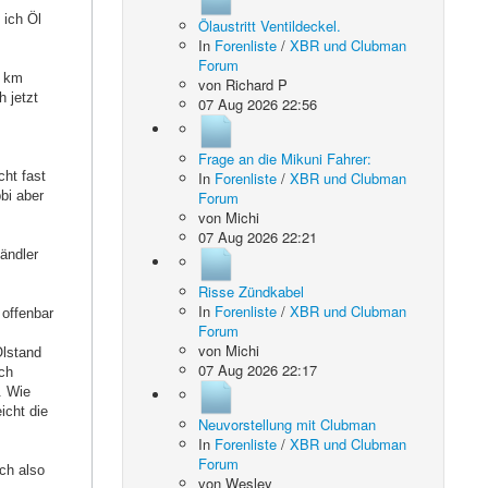
 ich Öl
Ölaustritt Ventildeckel.
In
Forenliste
/
XBR und Clubman
Forum
0 km
von
Richard P
 jetzt
07 Aug 2026 22:56
Frage an die Mikuni Fahrer:
ht fast
In
Forenliste
/
XBR und Clubman
bi aber
Forum
von
Michi
07 Aug 2026 22:21
ändler
Risse Zündkabel
In
Forenliste
/
XBR und Clubman
 offenbar
Forum
von
Michi
Ölstand
07 Aug 2026 22:17
ich
. Wie
icht die
Neuvorstellung mit Clubman
In
Forenliste
/
XBR und Clubman
Forum
ch also
von
Wesley