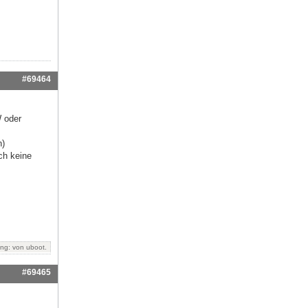
#69464
W oder
n)
ch keine
ung: von
uboot
.
#69465