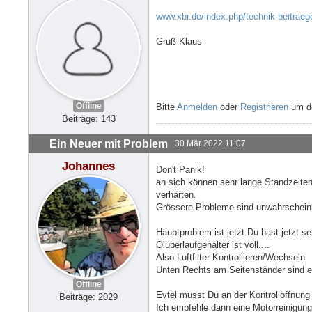
www.xbr.de/index.php/technik-beitraege
Gruß Klaus
Offline
Bitte
Anmelden
oder
Registrieren
um de
Beiträge: 143
Ein Neuer mit Problem
30 Mär 2022 11:07
Johannes
Don't Panik!
an sich können sehr lange Standzeite
verhärten.
Grössere Probleme sind unwahrschein
Hauptproblem ist jetzt Du hast jetzt se
Ölüberlaufgehälter ist voll....
Also Luftfilter Kontrollieren/Wechseln
Unten Rechts am Seitenständer sind ei
Offline
Evtel musst Du an der Kontrollöffnun
Beiträge: 2029
Ich empfehle dann eine Motorreinigung