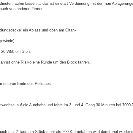
inuten laufen lassen.... das ist eine art Verdünnung mit der man Ablagerung
 auch von anderen Firmen
pplungsdeckel ein Ablass und oben am Öltank
gewinde)
 20 W50 einfüllen.
 kannst ohne Risiko eine Runde um den Block fahren.
am unteren Ende des Peilstabs
lwechsel auf die Autobahn und fahre im 3. und 4. Gang 30 Minuten bei 7000-
d auch mal 2 Tage am Stück mehr als 200 Km gefahren wird damit mal wieder 