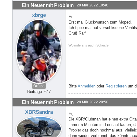
Ein Neuer mit Problem
28 Mär 2022 10:46
xbrge
Hi
Erst mal Glückwunsch zum Moped.
Ich tippe mal auf verschlissene Ventil
Gruß Ralf
Woanders is auch Scheiße
Offline
Bitte
Anmelden
oder
Registrieren
um de
Beiträge: 647
Ein Neuer mit Problem
28 Mär 2022 20:50
XBRSandra
Hi,
Die XBR/Clubman hat einen extra Öltan
immer 5 Minuten im Leerlauf laufen, d
Probier das doch nochmal aus, vielleich
dann wieder verbrannt, das könnte au