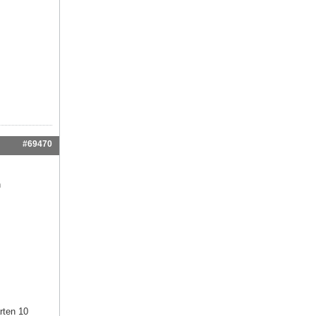
#69470
n
rten 10