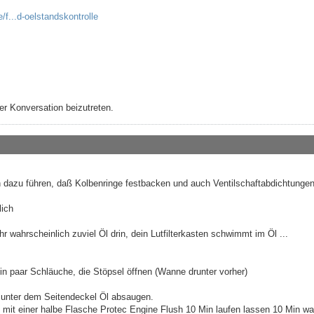
/f...d-oelstandskontrolle
r Konversation beizutreten.
n dazu führen, daß Kolbenringe festbacken und auch Ventilschaftabdichtunge
lich
hr wahrscheinlich zuviel Öl drin, dein Lutfilterkasten schwimmt im Öl ...
n paar Schläuche, die Stöpsel öffnen (Wanne drunter vorher)
g unter dem Seitendeckel Öl absaugen.
 mit einer halbe Flasche Protec Engine Flush 10 Min laufen lassen 10 Min wa