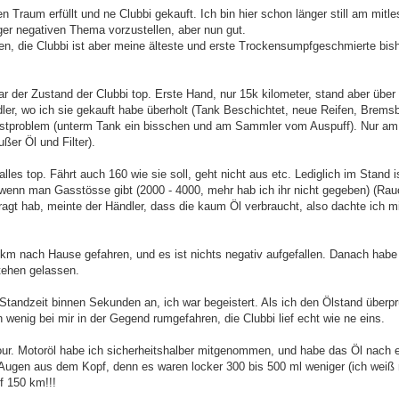
n Traum erfüllt und ne Clubbi gekauft. Ich bin hier schon länger still am mitl
ger negativen Thema vorzustellen, aber nun gut.
n, die Clubbi ist aber meine älteste und erste Trockensumpfgeschmierte bish
r der Zustand der Clubbi top. Erste Hand, nur 15k kilometer, stand aber über
er, wo ich sie gekauft habe überholt (Tank Beschichtet, neue Reifen, Brems
s Rostproblem (unterm Tank ein bisschen und am Sammler vom Auspuff). Nur am
ßer Öl und Filter).
lles top. Fährt auch 160 wie sie soll, geht nicht aus etc. Lediglich im Stand i
t wenn man Gasstösse gibt (2000 - 4000, mehr hab ich ihr nicht gegeben) (Ra
fragt hab, meinte der Händler, dass die kaum Öl verbraucht, also dachte ich mi
 km nach Hause gefahren, und es ist nichts negativ aufgefallen. Danach habe 
tehen gelassen.
tandzeit binnen Sekunden an, ich war begeistert. Als ich den Ölstand überpr
n wenig bei mir in der Gegend rumgefahren, die Clubbi lief echt wie ne eins.
Tour. Motoröl habe ich sicherheitshalber mitgenommen, und habe das Öl nach 
e Augen aus dem Kopf, denn es waren locker 300 bis 500 ml weniger (ich weiß 
f 150 km!!!