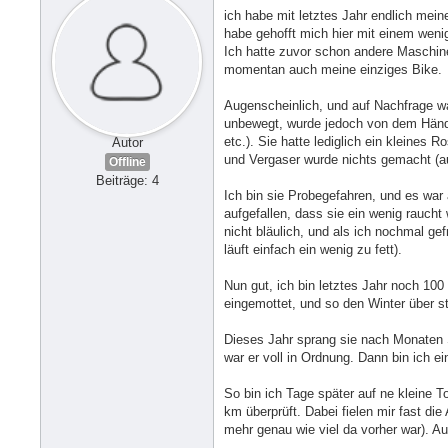
ich habe mit letztes Jahr endlich meine
habe gehofft mich hier mit einem weni
Ich hatte zuvor schon andere Maschine
momentan auch meine einziges Bike.
Augenscheinlich, und auf Nachfrage wa
unbewegt, wurde jedoch von dem Händl
etc.). Sie hatte lediglich ein kleine
Autor
und Vergaser wurde nichts gemacht (au
Offline
Beiträge: 4
Ich bin sie Probegefahren, und es war a
aufgefallen, dass sie ein wenig rauch
nicht bläulich, und als ich nochmal ge
läuft einfach ein wenig zu fett).
Nun gut, ich bin letztes Jahr noch 100
eingemottet, und so den Winter über s
Dieses Jahr sprang sie nach Monaten S
war er voll in Ordnung. Dann bin ich ei
So bin ich Tage später auf ne kleine 
km überprüft. Dabei fielen mir fast di
mehr genau wie viel da vorher war). Au