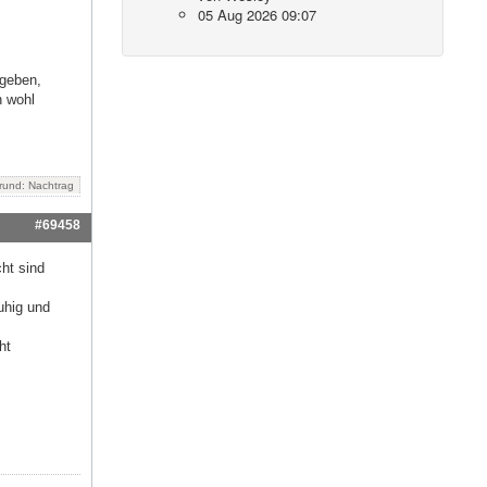
05 Aug 2026 09:07
hgeben,
h wohl
rund: Nachtrag
#69458
cht sind
uhig und
ht