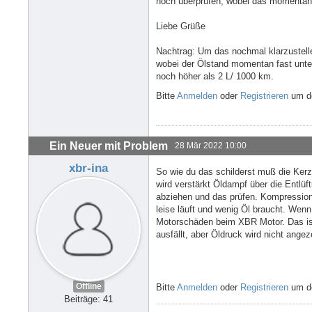
noch überprüfen, wobei das momentan 
Liebe Grüße
Nachtrag: Um das nochmal klarzustell
wobei der Ölstand momentan fast unter
noch höher als 2 L/ 1000 km.
Bitte
Anmelden
oder
Registrieren
um de
Ein Neuer mit Problem
28 Mär 2022 10:00
xbr-ina
So wie du das schilderst muß die Kerze
wird verstärkt Öldampf über die Entlü
abziehen und das prüfen. Kompression
leise läuft und wenig Öl braucht. Wen
Motorschäden beim XBR Motor. Das ist
ausfällt, aber Öldruck wird nicht angez
Offline
Bitte
Anmelden
oder
Registrieren
um de
Beiträge: 41