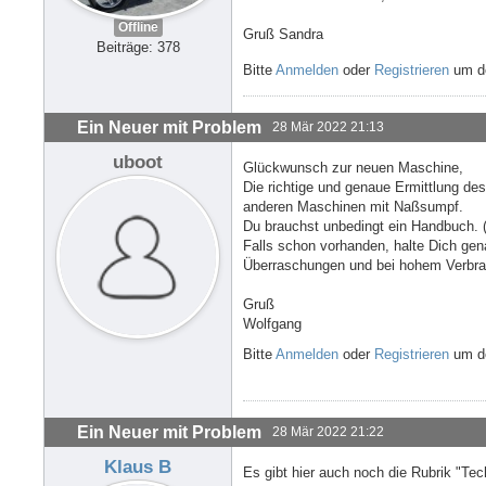
Offline
Gruß Sandra
Beiträge: 378
Bitte
Anmelden
oder
Registrieren
um de
Ein Neuer mit Problem
28 Mär 2022 21:13
uboot
Glückwunsch zur neuen Maschine,
Die richtige und genaue Ermittlung de
anderen Maschinen mit Naßsumpf.
Du brauchst unbedingt ein Handbuch. 
Falls schon vorhanden, halte Dich gen
Überraschungen und bei hohem Verbrau
Gruß
Wolfgang
Bitte
Anmelden
oder
Registrieren
um de
Ein Neuer mit Problem
28 Mär 2022 21:22
Klaus B
Es gibt hier auch noch die Rubrik "Tec