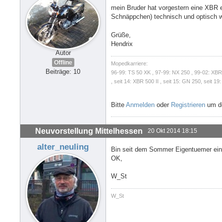
mein Bruder hat vorgestern eine XBR e
Schnäppchen) technisch und optisch w
Grüße,
Hendrix
Autor
Offline
Mopedkarriere:
Beiträge: 10
96-99: TS 50 XK , 97-99: NX 250 , 99-02: XBR 50
, seit 14: XBR 500 II , seit 15: GN 250, seit 19
Bitte
Anmelden
oder
Registrieren
um de
Neuvorstellung Mittelhessen
20 Okt 2014 18:15
alter_neuling
Bin seit dem Sommer Eigentuemer eine
OK,
W_St
W_St