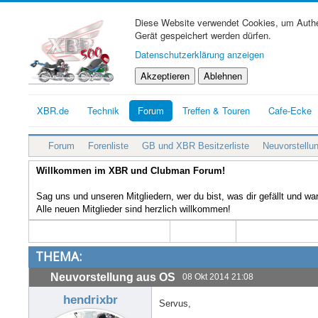
Diese Website verwendet Cookies, um Authen
Gerät gespeichert werden dürfen.
Datenschutzerklärung anzeigen
Akzeptieren
Ablehnen
XBR.de
Technik
Forum
Treffen & Touren
Cafe-Ecke
Forum
Forenliste
GB und XBR Besitzerliste
Neuvorstellu
Willkommen im XBR und Clubman Forum!
Sag uns und unseren Mitgliedern, wer du bist, was dir gefällt und w
Alle neuen Mitglieder sind herzlich willkommen!
THEMA:
Neuvorstellung aus OS
08 Okt 2014 21:08
hendrixbr
Servus,