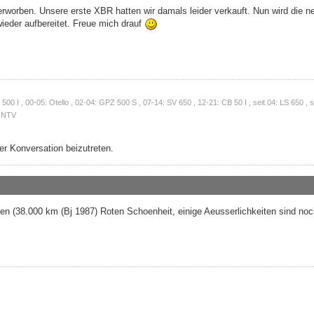
rworben. Unsere erste XBR hatten wir damals leider verkauft. Nun wird die ne
ieder aufbereitet. Freue mich drauf
0 I , 00-05: Otello , 02-04: GPZ 500 S , 07-14: SV 650 , 12-21: CB 50 I , seit 04: LS 650 , se
: NTV
r Konversation beizutreten.
n (38.000 km (Bj 1987) Roten Schoenheit, einige Aeusserlichkeiten sind noc