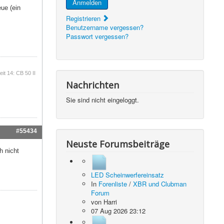
Anmelden
ue (ein
Registrieren
Benutzername vergessen?
Passwort vergessen?
it 14: CB 50 II
Nachrichten
Sie sind nicht eingeloggt.
#55434
Neuste Forumsbeiträge
h nicht
LED Scheinwerfereinsatz
In
Forenliste
/
XBR und Clubman
Forum
von
Harri
07 Aug 2026 23:12