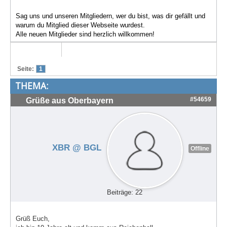
Treffen & Touren
Sag uns und unseren Mitgliedern, wer du bist, was dir gefällt und
warum du Mitglied dieser Webseite wurdest.
Cafe-Ecke
Alle neuen Mitglieder sind herzlich willkommen!
Suche
Seite:
1
THEMA:
#54659
Grüße aus Oberbayern
XBR @ BGL
Offline
Beiträge: 22
Grüß Euch,