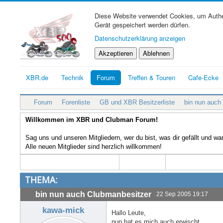
Diese Website verwendet Cookies, um Authen
Gerät gespeichert werden dürfen.
Datenschutzerklärung anzeigen
Akzeptieren
Ablehnen
XBR.de
Technik
Forum
Treffen & Touren
Cafe-Ecke
Forum
Forenliste
GB und XBR Besitzerliste
bin nun auch
Willkommen im XBR und Clubman Forum!
Sag uns und unseren Mitgliedern, wer du bist, was dir gefällt und w
Alle neuen Mitglieder sind herzlich willkommen!
THEMA:
bin nun auch Clubmanbesitzer
22 Sep 2005 19:17
kawa-mick
Hallo Leute,
nun hat es mich auch erwischt.