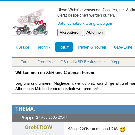
Diese Website verwendet Cookies, um Authen
Gerät gespeichert werden dürfen.
Datenschutzerklärung anzeigen
Akzeptieren
Ablehnen
XBR.de
Technik
Forum
Treffen & Touren
Cafe-Ecke
Forum
Forenliste
GB und XBR Besitzerliste
Yepp
Willkommen im XBR und Clubman Forum!
Sag uns und unseren Mitgliedern, wer du bist, was dir gefällt und w
Alle neuen Mitglieder sind herzlich willkommen!
THEMA:
Yepp
27 Aug 2005 23:47
Grobi/ROW
Bärige Grüße auch aus ROW