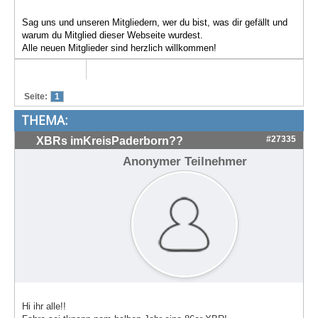
Treffen & Touren
Sag uns und unseren Mitgliedern, wer du bist, was dir gefällt und
warum du Mitglied dieser Webseite wurdest.
Cafe-Ecke
Alle neuen Mitglieder sind herzlich willkommen!
Suche
Seite:
1
THEMA:
#27335
XBRs imKreisPaderborn??
Anonymer Teilnehmer
Hi ihr alle!!