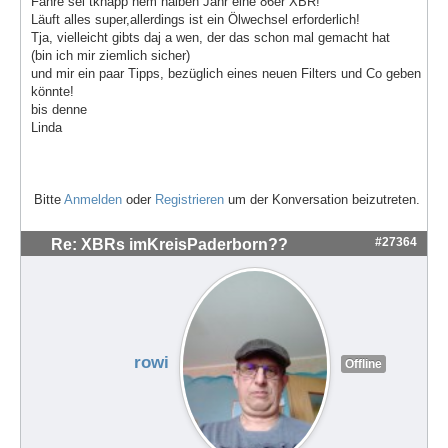
Fahre sei tknapp nem halben Jahr eine 86er XBR!
Läuft alles super,allerdings ist ein Ölwechsel erforderlich!
Tja, vielleicht gibts daj a wen, der das schon mal gemacht hat
(bin ich mir ziemlich sicher)
und mir ein paar Tipps, bezüglich eines neuen Filters und Co geben
könnte!
bis denne
Linda
Bitte
Anmelden
oder
Registrieren
um der Konversation beizutreten.
#27364
Re: XBRs imKreisPaderborn??
rowi
Offline