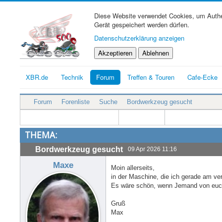
Diese Website verwendet Cookies, um Authen
Gerät gespeichert werden dürfen.
Datenschutzerklärung anzeigen
Akzeptieren
Ablehnen
XBR.de
Technik
Forum
Treffen & Touren
Cafe-Ecke
Forum
Forenliste
Suche
Bordwerkzeug gesucht
THEMA:
Bordwerkzeug gesucht
09 Apr 2026 11:16
Maxe
Moin allerseits,
in der Maschine, die ich gerade am ve
Es wäre schön, wenn Jemand von euch
Gruß
Max