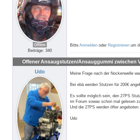
Offline
Bitte
Anmelden
oder
Registrieren
um de
Beiträge: 340
Offener Ansaugstutzen/Ansauggummi zwischen Ve
Udo
Meine Frage nach der Nockenwelle war 
Bei ebä werden Stutzen für 200€ angeb
Es sollte möglich sein, den 27PS Stut
im Forum sowas schon mal gelesen z
Und die 27PS werden öfter angeboten.
Udo