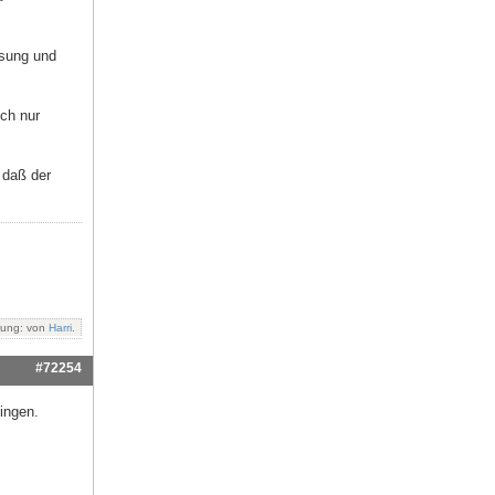
üsung und
ich nur
, daß der
rung: von
Harri
.
#72254
ingen.