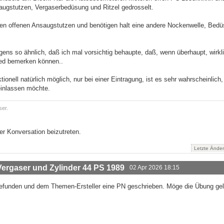
augstutzen, Vergaserbedüsung und Ritzel gedrosselt.
en offenen Ansaugstutzen und benötigen halt eine andere Nockenwelle, Bed
gens so ähnlich, daß ich mal vorsichtig behaupte, daß, wenn überhaupt, wirkl
ied bemerken können..
ionell natürlich möglich, nur bei einer Eintragung, ist es sehr wahrscheinlich
 einlassen möchte.
ser.
r Konversation beizutreten.
Letzte Ände
rgaser und Zylinder 44 PS 1989
02 Apr 2026 18:15
gefunden und dem Themen-Ersteller eine PN geschrieben. Möge die Übung gel