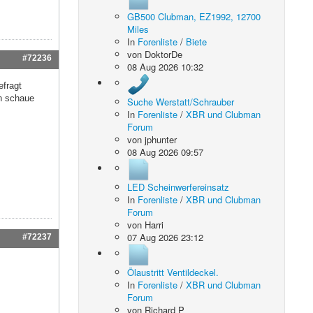
GB500 Clubman, EZ1992, 12700
Miles
In
Forenliste
/
Biete
von
DoktorDe
#72236
08 Aug 2026 10:32
efragt
ch schaue
Suche Werstatt/Schrauber
In
Forenliste
/
XBR und Clubman
Forum
von
jphunter
08 Aug 2026 09:57
LED Scheinwerfereinsatz
In
Forenliste
/
XBR und Clubman
Forum
von
Harri
07 Aug 2026 23:12
#72237
Ölaustritt Ventildeckel.
In
Forenliste
/
XBR und Clubman
Forum
von
Richard P