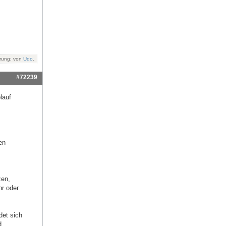
rung: von
Udo
.
#72239
lauf
en
zen,
hr oder
det sich
d