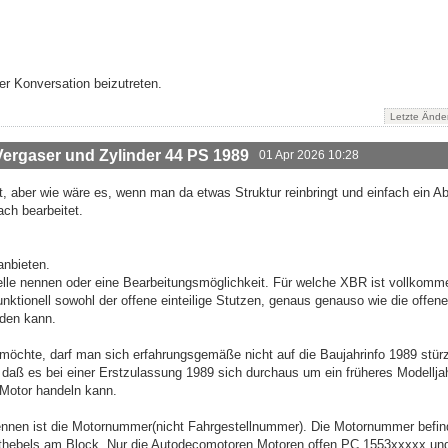
r Konversation beizutreten.
Letzte Ände
rgaser und Zylinder 44 PS 1989
01 Apr 2026 10:28
nt, aber wie wäre es, wenn man da etwas Struktur reinbringt und einfach ein Ab
ach bearbeitet.
anbieten.
le nennen oder eine Bearbeitungsmöglichkeit. Für welche XBR ist vollkomm
unktionell sowohl der offene einteilige Stutzen, genaus genauso wie die offene
rden kann.
möchte, darf man sich erfahrungsgemäße nicht auf die Baujahrinfo 1989 stür
, daß es bei einer Erstzulassung 1989 sich durchaus um ein früheres Modellja
Motor handeln kann.
kennen ist die Motornummer(nicht Fahrgestellnummer). Die Motornummer befin
lthebels am Block. Nur die Autodecomotoren Motoren offen PC 1553xxxxx un