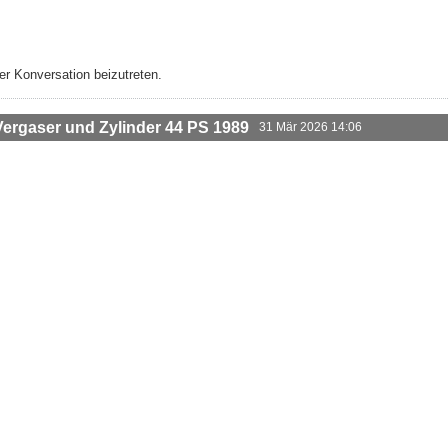
r Konversation beizutreten.
rgaser und Zylinder 44 PS 1989
31 Mär 2026 14:06