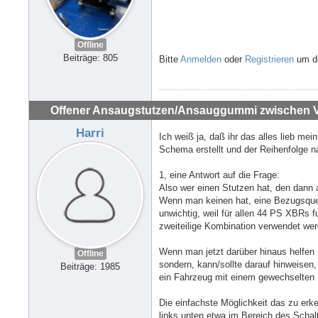
Offline
Beiträge: 805
Bitte
Anmelden
oder
Registrieren
um de
Offener Ansaugstutzen/Ansauggummi zwischen Ve
Harri
Ich weiß ja, daß ihr das alles lieb mei
Schema erstellt und der Reihenfolge n
1, eine Antwort auf die Frage:
Also wer einen Stutzen hat, den dann 
Wenn man keinen hat, eine Bezugsquel
unwichtig, weil für allen 44 PS XBRs f
zweiteilige Kombination verwendet we
Wenn man jetzt darüber hinaus helfen 
Offline
sondern, kann/sollte darauf hinweisen
Beiträge: 1985
ein Fahrzeug mit einem gewechselten 
Die einfachste Möglichkeit das zu er
links unten etwa im Bereich des Scha