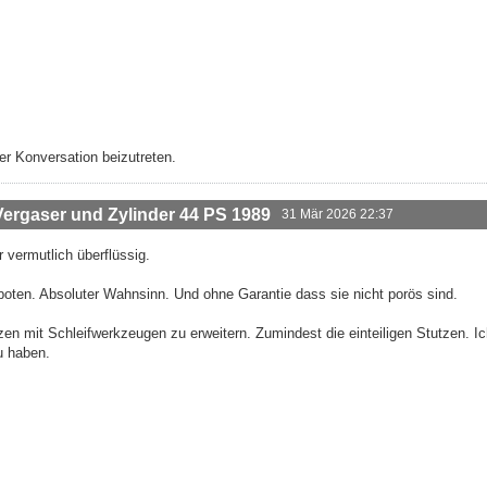
r Konversation beizutreten.
rgaser und Zylinder 44 PS 1989
31 Mär 2026 22:37
vermutlich überflüssig.
oten. Absoluter Wahnsinn. Und ohne Garantie dass sie nicht porös sind.
zen mit Schleifwerkzeugen zu erweitern. Zumindest die einteiligen Stutzen. I
u haben.