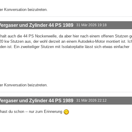
r Konversation beizutreten.
rgaser und Zylinder 44 PS 1989
31 Mär 2026 19:18
halt auch die 44 PS Nockenwelle, da aber hier nach einem offenen Stutzen g
 20 kw Stutzen aus, der wohl derzeit an einem Autodeko-Motor montiert ist. I
n ist. Ein zweiteiliger Stutzen mit Isolatorplatte lässt sich etwas einfacher
r Konversation beizutreten.
rgaser und Zylinder 44 PS 1989
31 Mär 2026 22:12
 hast du schon -- nur zum Erinnerung