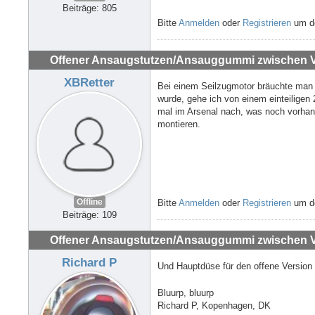
Beiträge: 805
Bitte
Anmelden
oder
Registrieren
um de
Offener Ansaugstutzen/Ansauggummi zwischen Ve
XBRetter
Bei einem Seilzugmotor bräuchte man 
wurde, gehe ich von einem einteiligen
mal im Arsenal nach, was noch vorhande
montieren.
Offline
Bitte
Anmelden
oder
Registrieren
um de
Beiträge: 109
Offener Ansaugstutzen/Ansauggummi zwischen Ve
Richard P
Und Hauptdüse für den offene Version
Bluurp, bluurp
Richard P, Kopenhagen, DK