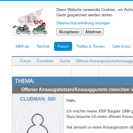
Diese Website verwendet Cookies, um Authen
Gerät gespeichert werden dürfen.
Datenschutzerklärung anzeigen
Akzeptieren
Ablehnen
XBR.de
Technik
Forum
Treffen & Touren
Cafe-Ecke
Forum
Forenliste
Suche
Offener Ansaugstutzen/Ansauggu
THEMA:
Offener Ansaugstutzen/Ansauggummi zwischen Ve
CLUBMAN_500
Hallo,
ich möchte meine XBR Baujahr 1989 g
Dazu brauche ich einen offenen Ansaug
Hat jemand so einen Ansaugstutzen üb