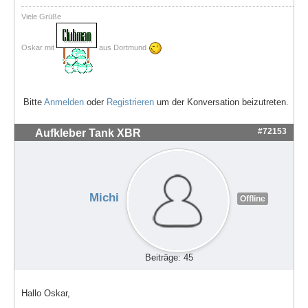
Viele Grüße
Oskar mit
aus Dortmund
Bitte
Anmelden
oder
Registrieren
um der Konversation beizutreten.
#72153
Aufkleber Tank XBR
Michi
Offline
Beiträge: 45
Hallo Oskar,