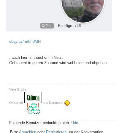
Beiträge: 746
Offline
ebay.us/m/kfI8MN
..auch hier hilft suchen in Netz.
Gebraucht in gutem Zustand wird wohl niemand abgeben.
Viele Grüße
Oskar mit
aus Dortmund
Folgende Benutzer bedankten sich:
Udo
Bitte
Anmelden
oder
Registrieren
um der Konversation