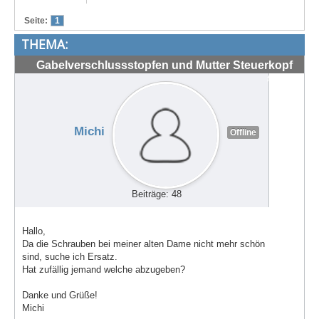
Treffen & Touren
Seite:
1
THEMA:
Cafe-Ecke
Gabelverschlussstopfen und Mutter Steuerkopf
Suche
#72149
Michi
Offline
Beiträge: 48
Hallo,
Da die Schrauben bei meiner alten Dame nicht mehr schön
sind, suche ich Ersatz.
Hat zufällig jemand welche abzugeben?
Danke und Grüße!
Michi