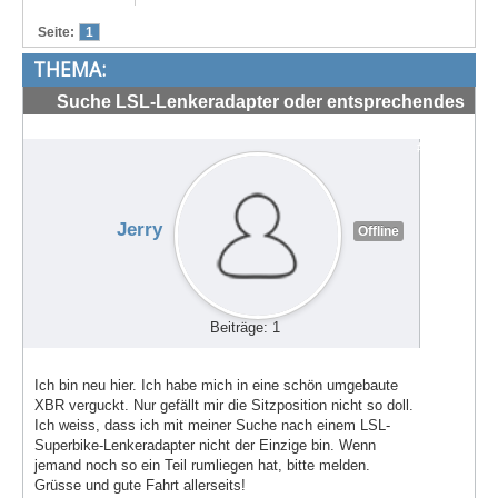
Treffen & Touren
Seite:
1
THEMA:
Cafe-Ecke
Suche LSL-Lenkeradapter oder entsprechendes
Suche
Teil
#71588
Jerry
Offline
Beiträge: 1
Ich bin neu hier. Ich habe mich in eine schön umgebaute
XBR verguckt. Nur gefällt mir die Sitzposition nicht so doll.
Ich weiss, dass ich mit meiner Suche nach einem LSL-
Superbike-Lenkeradapter nicht der Einzige bin. Wenn
jemand noch so ein Teil rumliegen hat, bitte melden.
Grüsse und gute Fahrt allerseits!