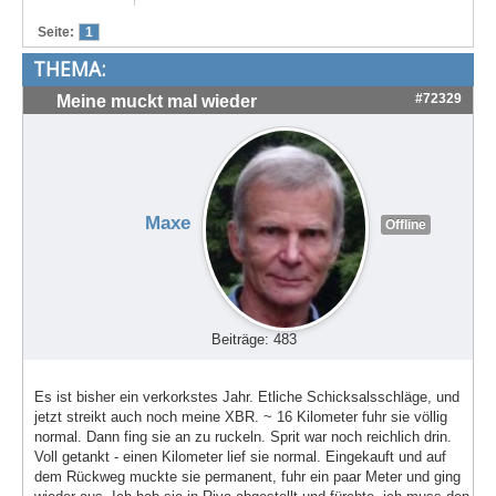
Treffen & Touren
Seite:
1
THEMA:
Cafe-Ecke
#72329
Meine muckt mal wieder
Suche
Maxe
Offline
Beiträge: 483
Es ist bisher ein verkorkstes Jahr. Etliche Schicksalsschläge, und
jetzt streikt auch noch meine XBR. ~ 16 Kilometer fuhr sie völlig
normal. Dann fing sie an zu ruckeln. Sprit war noch reichlich drin.
Voll getankt - einen Kilometer lief sie normal. Eingekauft und auf
dem Rückweg muckte sie permanent, fuhr ein paar Meter und ging