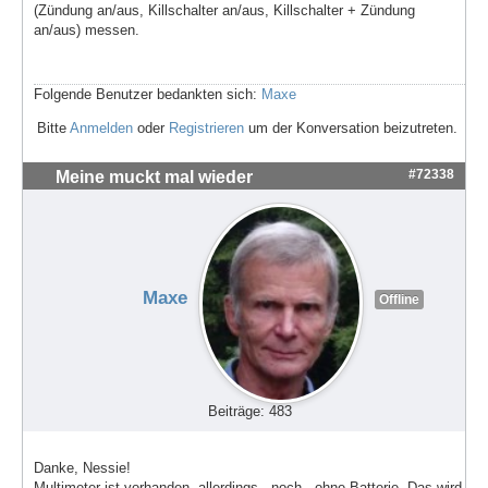
(Zündung an/aus, Killschalter an/aus, Killschalter + Zündung
an/aus) messen.
Folgende Benutzer bedankten sich:
Maxe
Bitte
Anmelden
oder
Registrieren
um der Konversation beizutreten.
#72338
Meine muckt mal wieder
Maxe
Offline
Beiträge: 483
Danke, Nessie!
Multimeter ist vorhanden, allerdings - noch - ohne Batterie. Das wird