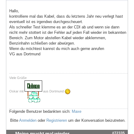
Hallo,
kontrolliere mal das Kabel, dass du letztens Jahr neu verlegt hast
eventuell ist es irgendwo durchgescheuert.
Als schneller Test klemme es an der CDI ab und wenn sie dann
nicht mehr stottert ist der Fehler auf jeden Fall wieder im bekannten
Bereich. Zum Motor abstellen Kabel wieder abklemmen,
Benzinhahn schließen oder abwürgen.
Wenn du möchtest kannst du mich auch gerne anrufen
VG aus Dortmund
Viele Grüße
Oskar mit
aus Dortmund
Folgende Benutzer bedankten sich:
Maxe
Bitte
Anmelden
oder
Registrieren
um der Konversation beizutreten.
#72335
Meine muckt mal wieder