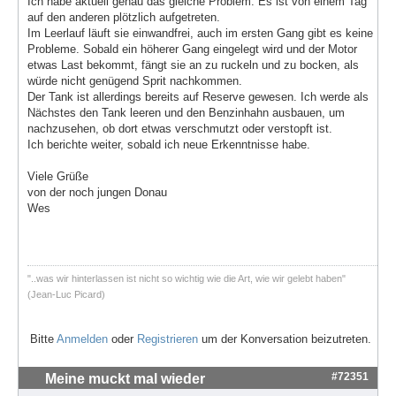
Ich habe aktuell genau das gleiche Problem. Es ist von einem Tag
auf den anderen plötzlich aufgetreten.
Im Leerlauf läuft sie einwandfrei, auch im ersten Gang gibt es keine
Probleme. Sobald ein höherer Gang eingelegt wird und der Motor
etwas Last bekommt, fängt sie an zu ruckeln und zu bocken, als
würde nicht genügend Sprit nachkommen.
Der Tank ist allerdings bereits auf Reserve gewesen. Ich werde als
Nächstes den Tank leeren und den Benzinhahn ausbauen, um
nachzusehen, ob dort etwas verschmutzt oder verstopft ist.
Ich berichte weiter, sobald ich neue Erkenntnisse habe.
Viele Grüße
von der noch jungen Donau
Wes
"..was wir hinterlassen ist nicht so wichtig wie die Art, wie wir gelebt haben"
(Jean-Luc Picard)
Bitte
Anmelden
oder
Registrieren
um der Konversation beizutreten.
#72351
Meine muckt mal wieder