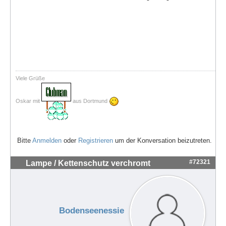
Viele Grüße
Oskar mit
aus Dortmund
Bitte
Anmelden
oder
Registrieren
um der Konversation beizutreten.
#72321
Lampe / Kettenschutz verchromt
Bodenseenessie