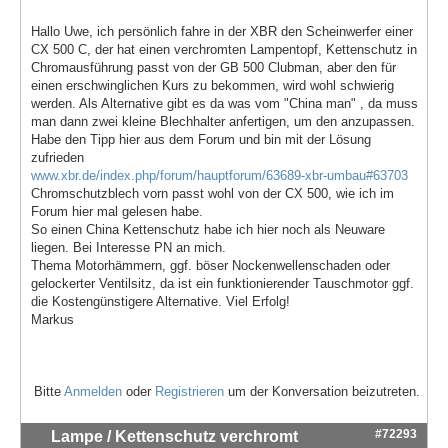
Hallo Uwe, ich persönlich fahre in der XBR den Scheinwerfer einer
CX 500 C, der hat einen verchromten Lampentopf, Kettenschutz in
Chromausführung passt von der GB 500 Clubman, aber den für
einen erschwinglichen Kurs zu bekommen, wird wohl schwierig
werden. Als Alternative gibt es da was vom "China man" , da muss
man dann zwei kleine Blechhalter anfertigen, um den anzupassen.
Habe den Tipp hier aus dem Forum und bin mit der Lösung
zufrieden
www.xbr.de/index.php/forum/hauptforum/63689-xbr-umbau#63703
Chromschutzblech vorn passt wohl von der CX 500, wie ich im
Forum hier mal gelesen habe.
So einen China Kettenschutz habe ich hier noch als Neuware
liegen. Bei Interesse PN an mich.
Thema Motorhämmern, ggf. böser Nockenwellenschaden oder
gelockerter Ventilsitz, da ist ein funktionierender Tauschmotor ggf.
die Kostengünstigere Alternative. Viel Erfolg!
Markus
Bitte
Anmelden
oder
Registrieren
um der Konversation beizutreten.
#72293
Lampe / Kettenschutz verchromt