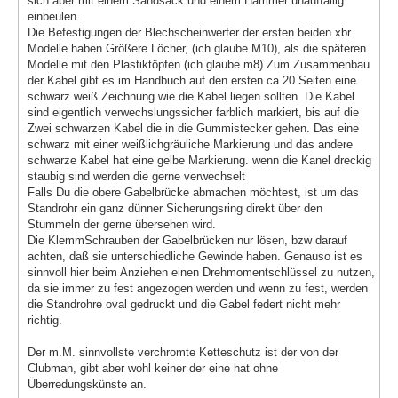
sich aber mit einem Sandsack und einem Hammer unauffällig
einbeulen.
Die Befestigungen der Blechscheinwerfer der ersten beiden xbr
Modelle haben Größere Löcher, (ich glaube M10), als die späteren
Modelle mit den Plastiktöpfen (ich glaube m8) Zum Zusammenbau
der Kabel gibt es im Handbuch auf den ersten ca 20 Seiten eine
schwarz weiß Zeichnung wie die Kabel liegen sollten. Die Kabel
sind eigentlich verwechslungssicher farblich markiert, bis auf die
Zwei schwarzen Kabel die in die Gummistecker gehen. Das eine
schwarz mit einer weißlichgräuliche Markierung und das andere
schwarze Kabel hat eine gelbe Markierung. wenn die Kanel dreckig
staubig sind werden die gerne verwechselt
Falls Du die obere Gabelbrücke abmachen möchtest, ist um das
Standrohr ein ganz dünner Sicherungsring direkt über den
Stummeln der gerne übersehen wird.
Die KlemmSchrauben der Gabelbrücken nur lösen, bzw darauf
achten, daß sie unterschiedliche Gewinde haben. Genauso ist es
sinnvoll hier beim Anziehen einen Drehmomentschlüssel zu nutzen,
da sie immer zu fest angezogen werden und wenn zu fest, werden
die Standrohre oval gedruckt und die Gabel federt nicht mehr
richtig.
Der m.M. sinnvollste verchromte Ketteschutz ist der von der
Clubman, gibt aber wohl keiner der eine hat ohne
Überredungskünste an.