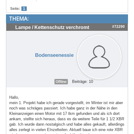
Treffen & Touren
Seite:
1
THEMA:
Cafe-Ecke
#72290
Lampe / Kettenschutz verchromt
Suche
Bodenseenessie
Beiträge: 10
Offline
Hallo,
mein 1. Projekt habe ich gerade vorgestellt, im Winter ist mir aber
noch was schräges passiert. Ich habe ganz in der Nähe in den
Kleinanzeigen einen Motor mit 17 tkm gefunden und als ich dort
ankam, stellte sich heraus, dass es da weitere Teile für 1 1/2 XBR
gab. Ich wurde dann nostalgisch und habe alles gekauft, allerdings
alles zerlegt in vielen EInzelteilen. Aktuell baue ich eine rote XBR