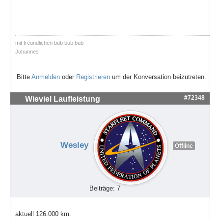
mit freundlichen bub bub bub
Johannes
Bitte
Anmelden
oder
Registrieren
um der Konversation beizutreten.
#72348
Wieviel Laufleistung
Wesley
Offline
Beiträge: 7
aktuell 126.000 km.