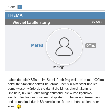
Treffen & Touren
Seite:
1
THEMA:
Cafe-Ecke
#72268
Wieviel Laufleistung
Suche
Marsu
Offline
Beiträge: 8
haben den die XBRs so im Schnitt? Ich frag weil meine mit 4000km
gekaufte Standuhr derzeit bei etwas über 8000km steht und ich
gerne wissen würde ob sie damit die Minusrekordhalterin ist.
Und nein, nix mit Jahreswagenzustand, die wurde irgendwo
ziemlich lieblos unkonserviert abgestellt, Schalter und Armaturen
und so maximal durch UV verblichen, Motor schön oxidiert, aber
sonst
.