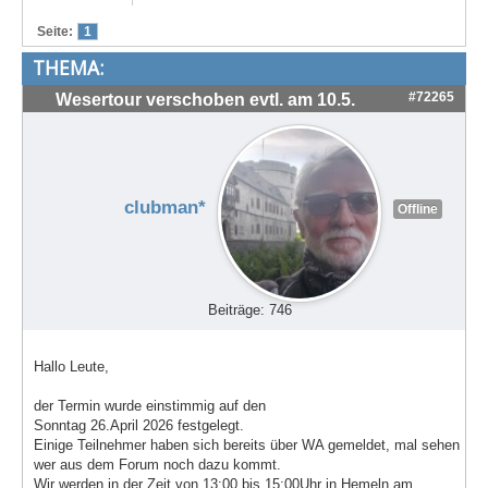
Treffen & Touren
Seite:
1
THEMA:
Cafe-Ecke
#72265
Wesertour verschoben evtl. am 10.5.
Suche
clubman*
Offline
Beiträge: 746
Hallo Leute,
der Termin wurde einstimmig auf den
Sonntag 26.April 2026 festgelegt.
Einige Teilnehmer haben sich bereits über WA gemeldet, mal sehen
wer aus dem Forum noch dazu kommt.
Wir werden in der Zeit von 13:00 bis 15:00Uhr in Hemeln am