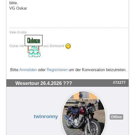
bitte.
VG Oskar
Viele Grüße
Oskar mit
aus Dortmund
Bitte
Anmelden
oder
Registrieren
um der Konversation beizutreten.
#72277
Wesertour 26.4.2026 ???
twinronny
Offline