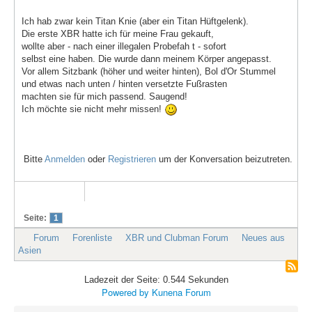
Ich hab zwar kein Titan Knie (aber ein Titan Hüftgelenk).
Die erste XBR hatte ich für meine Frau gekauft,
wollte aber - nach einer illegalen Probefah t - sofort
selbst eine haben. Die wurde dann meinem Körper angepasst.
Vor allem Sitzbank (höher und weiter hinten), Bol d'Or Stummel
und etwas nach unten / hinten versetzte Fußrasten
machten sie für mich passend. Saugend!
Ich möchte sie nicht mehr missen!
Bitte
Anmelden
oder
Registrieren
um der Konversation beizutreten.
Seite:
1
Forum
Forenliste
XBR und Clubman Forum
Neues aus
Asien
Ladezeit der Seite: 0.544 Sekunden
Powered by
Kunena Forum