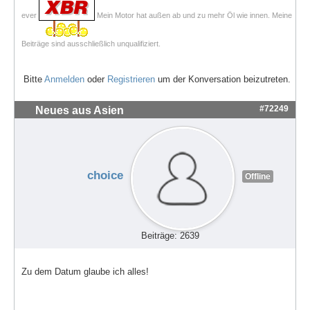
ever
Mein Motor hat außen ab und zu mehr Öl wie innen. Meine
Beiträge sind ausschließlich unqualifiziert.
Bitte
Anmelden
oder
Registrieren
um der Konversation beizutreten.
#72249
Neues aus Asien
choice
Offline
Beiträge: 2639
Zu dem Datum glaube ich alles!