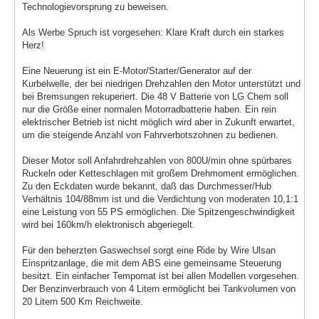
Technologievorsprung zu beweisen.
Als Werbe Spruch ist vorgesehen: Klare Kraft durch ein starkes
Herz!
Eine Neuerung ist ein E-Motor/Starter/Generator auf der
Kurbelwelle, der bei niedrigen Drehzahlen den Motor unterstützt und
bei Bremsungen rekuperiert. Die 48 V Batterie von LG Chem soll
nur die Größe einer normalen Motorradbatterie haben. Ein rein
elektrischer Betrieb ist nicht möglich wird aber in Zukunft erwartet,
um die steigende Anzahl von Fahrverbotszohnen zu bedienen.
Dieser Motor soll Anfahrdrehzahlen von 800U/min ohne spürbares
Ruckeln oder Ketteschlagen mit großem Drehmoment ermöglichen.
Zu den Eckdaten wurde bekannt, daß das Durchmesser/Hub
Verhältnis 104/88mm ist und die Verdichtung von moderaten 10,1:1
eine Leistung von 55 PS ermöglichen. Die Spitzengeschwindigkeit
wird bei 160km/h elektronisch abgeriegelt.
Für den beherzten Gaswechsel sorgt eine Ride by Wire Ulsan
Einspritzanlage, die mit dem ABS eine gemeinsame Steuerung
besitzt. Ein einfacher Tempomat ist bei allen Modellen vorgesehen.
Der Benzinverbrauch von 4 Litern ermöglicht bei Tankvolumen von
20 Litern 500 Km Reichweite.