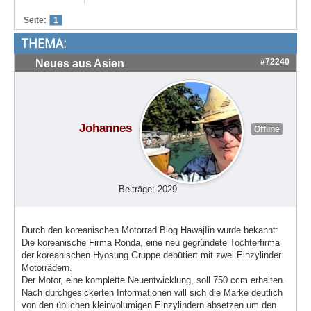
Treffen & Touren
Seite:
1
THEMA:
Cafe-Ecke
#72240
Neues aus Asien
Suche
Johannes
Offline
Beiträge: 2029
Durch den koreanischen Motorrad Blog HawajIin wurde bekannt:
Die koreanische Firma Ronda, eine neu gegründete Tochterfirma
der koreanischen Hyosung Gruppe debütiert mit zwei Einzylinder
Motorrädern.
Der Motor, eine komplette Neuentwicklung, soll 750 ccm erhalten.
Nach durchgesickerten Informationen will sich die Marke deutlich
von den üblichen kleinvolumigen Einzylindern absetzen um den