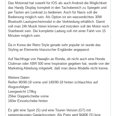
Das Motorrad hat sowohl für IOS als auch Android die Möglichkeit
das Handy Display komplett in den Tachobereich zu Spiegeln und
per Tasten am Lenkrad zu bedienen. Auch für Navis soll die
Bedienung möglich sein. Als Option ist ein wasserdichtes 30W
Bluetooth Lautsprechermodul in der Verkleidung erhältlich. Damit
soll man 24h Musik hören können und trotzdem soll der Motor noch
Startbereit sein. Die komplette Ladung soll mit einer Fahrt von 15
Minuten möglich sein.
Da in Korea der Retro Style gerade sehr populär ist wurde das
Styling an Elemente klassischer Engländer angepasst.
Auf Nachfrage von Hawajlin an Ronda, ob nicht auch eine Honda
Clubman oder XBR 500 eine Inspiration gegeben hat, wurde von der
Marketing Abteilung mitgeteilt, daß man diese Modelle nicht kenne.
Weitere Daten:
Reifen 90/90-19 vorne und 140/90-18 hinten schlauchlos auf
Alugussfelgen
Leergewicht 178kg
256er Doppelscheibe vorne
160er Einzelschebe hinten
Es gibt eine Sport (S) und eine Touren Version (GT) mit
serienmässigen Gepäcksystem. Als Preis wird 9440€ (S) bzw