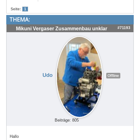
Treffen & Touren
Seite:
1
THEMA:
Cafe-Ecke
#71193
Mikuni Vergaser Zusammenbau unklar
Suche
Udo
Offline
Beiträge: 805
Hallo