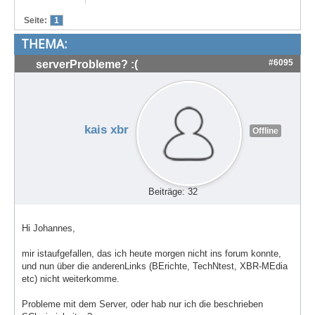
Treffen & Touren
Seite:
1
THEMA:
Cafe-Ecke
#6095
serverProbleme? :(
Suche
kais xbr
Offline
Beiträge: 32
Hi Johannes,
mir istaufgefallen, das ich heute morgen nicht ins forum konnte,
und nun über die anderenLinks (BErichte, TechNtest, XBR-MEdia
etc) nicht weiterkomme.
Probleme mit dem Server, oder hab nur ich die beschrieben