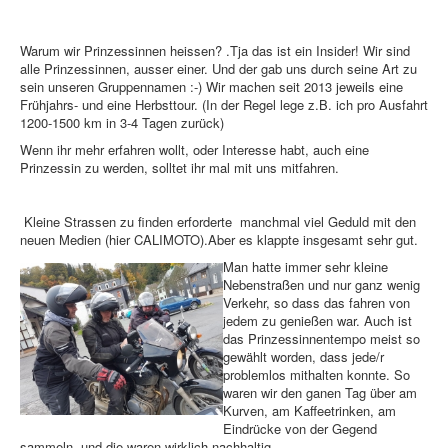
Warum wir Prinzessinnen heissen? .Tja das ist ein Insider! Wir sind
alle Prinzessinnen, ausser einer. Und der gab uns durch seine Art zu
sein unseren Gruppennamen :-) Wir machen seit 2013 jeweils eine
Frühjahrs- und eine Herbsttour. (In der Regel lege z.B. ich pro Ausfahrt
1200-1500 km in 3-4 Tagen zurück)
Wenn ihr mehr erfahren wollt, oder Interesse habt, auch eine
Prinzessin zu werden, solltet ihr mal mit uns mitfahren.
Kleine Strassen zu finden erforderte manchmal viel Geduld mit den
neuen Medien (hier CALIMOTO).Aber es klappte insgesamt sehr gut.
Man hatte immer sehr kleine
Nebenstraßen und nur ganz wenig
Verkehr, so dass das fahren von
jedem zu genießen war. Auch ist
das Prinzessinnentempo meist so
gewählt worden, dass jede/r
problemlos mithalten konnte. So
waren wir den ganen Tag über am
Kurven, am Kaffeetrinken, am
Eindrücke von der Gegend
sammeln, und die waren wirklich nachhaltig.