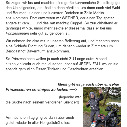
So zogen wir los und machten eine große kurvenreiche Schleife gegen
den Uhrzeigersinn, erst östlich dann nördlich, um dann nach viel Wald
und Bäumen, kleinen und kleinsten Dörfchen in Zella-Mehlis
anzukommen. Dort erwarteten wir WERNER, der einen Tag später
angereist kam......und das mit mächtig Grippe!. So zurückhaltend er
(anfangs) wirkte, umso mehr zeigte er diesesmal dass er bei uns
Prinzessinnen
sehr gut aufgehoben ist.
Wir nahmen ihn also mit in unseren Bollerzug auf, und machten noch
eine Schleife Richtung Süden, um danach wieder in Zimmerau im
Berggasthof Bayernturm anzukommen.
So Prinzessinnen wollen ja auch nicht ZU Lange aufm Moped
sitzen,vielleicht auch mal duschen, aber auf JEDEN FALL wollen sie
abends gemütlich Essen,Trinken und Geschichten erzählen.
Meist gibt es ja auch über einzelne
Prinzessinnen so einiges zu lachen ----->
(legendär war
die Suche nach seinem verlorenen Silencer!)
Am nächsten Tag ging es dann aber auch
gleich wieder in aller Herrgottsfrühe los: