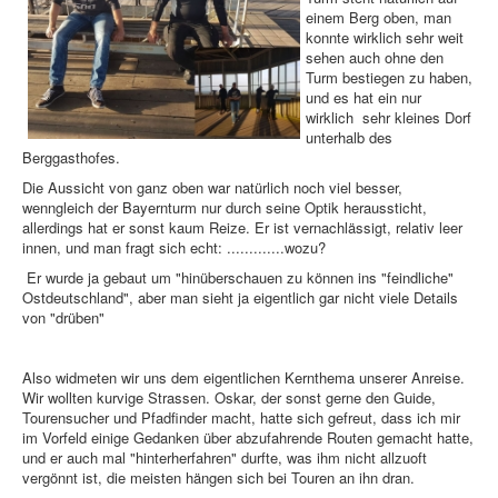
einem Berg oben, man
konnte wirklich sehr weit
sehen auch ohne den
Turm bestiegen zu haben,
und es hat ein nur
wirklich sehr kleines Dorf
unterhalb des
Berggasthofes.
Die Aussicht von ganz oben war natürlich noch viel besser,
wenngleich der Bayernturm nur durch seine Optik heraussticht,
allerdings hat er sonst kaum Reize. Er ist vernachlässigt, relativ leer
innen, und man fragt sich echt: .............wozu?
Er wurde ja gebaut um "hinüberschauen zu können ins "feindliche"
Ostdeutschland", aber man sieht ja eigentlich gar nicht viele Details
von "drüben"
Also widmeten wir uns dem eigentlichen Kernthema unserer Anreise.
Wir wollten kurvige Strassen. Oskar, der sonst gerne den Guide,
Tourensucher und Pfadfinder macht, hatte sich gefreut, dass ich mir
im Vorfeld einige Gedanken über abzufahrende Routen gemacht hatte,
und er auch mal "hinterherfahren" durfte, was ihm nicht allzuoft
vergönnt ist, die meisten hängen sich bei Touren an ihn dran.