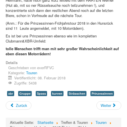
Heimfahrt, hatte noch ganz kurz Mitleid mit dem HARTEN Werner
(Hut ab, mit so ner Rüsselseuche noch teilzunehmen !), und
konzentrierte sich dann den restlichen Abend noch auf die letzten
Biere, schon in Vorfreude auf die nächste Tour.
(Anm.: Für die Prinzessinnen-Frühjahrstour 2018 in den Hunsrück
sind 11 Leute angemeldet, mit 10 Motorrädern).
Es ist bei uns Prinzessinnen ebenso wie im kompletten
Clubmann&XBR-Umfeld:
tolle Menschen trifft man mit sehr großer Wahrscheinlichkeit auf
eben diesen Motorrädern!
Details
Geschrieben von
everRFVC
Kategorie:
Touren
Veröffentlicht: 08. Februar 2018
Zugriffe: 5438
xbr
Gruppe
Spass
kurven
Strässchen
Prinzessinnen
Zurück
Weiter
Aktuelle Seite:
Startseite
Treffen & Touren
Touren