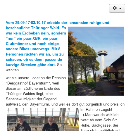
Treffen & Touren
Cafe-Ecke
Vom 29.09.17-03.10.17 erbebte der ansonsten ruhige und
beschauliche Thüringer Wald.
Es
Suche
war kein Erdbeben nein, sondern
"nur" ein paar XBR, ein paar
Clubmänner und noch einige
andere Bikes unterwegs. Mit 8
Personen rückten wir an, um zu
schauen, ob es denn passende
kurvige Strecken gäbe dort.
So
wählten...
wir als unsere Location die Pension
"Berggasthof Bayernturm", weil
dieser am südlicheren Ende des
Thüringer Waldes liegt, eine
Sehenswürdigkeit der Gegend
aufweist, den Bayernturm, und weil es dort gut bürgerlich und preislich
i
m Rahmen zugeht
:-).Man war da wirklich
"weit ab vom Schuß":
Ruhe, Sackgasse, der
Turm steht natürlich auf