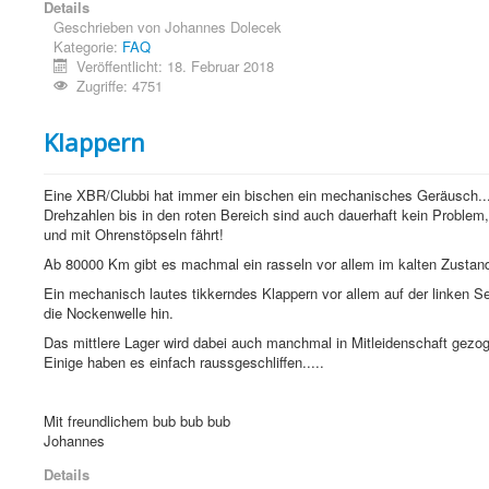
Details
Geschrieben von
Johannes Dolecek
Kategorie:
FAQ
Veröffentlicht: 18. Februar 2018
Zugriffe: 4751
Klappern
Eine XBR/Clubbi hat immer ein bischen ein mechanisches Geräusch...
Drehzahlen bis in den roten Bereich sind auch dauerhaft kein Problem
und mit Ohrenstöpseln fährt!
Ab 80000 Km gibt es machmal ein rasseln vor allem im kalten Zustand
Ein mechanisch lautes tikkerndes Klappern vor allem auf der linken S
die Nockenwelle hin.
Das mittlere Lager wird dabei auch manchmal in Mitleidenschaft gezo
Einige haben es einfach raussgeschliffen.....
Mit freundlichem bub bub bub
Johannes
Details