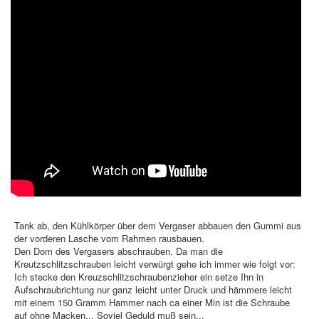
Tank ab, den Kühlkörper über dem Vergaser abbauen den Gummi aus
der vorderen Lasche vom Rahmen rausbauen.
Den Dom des Vergasers abschrauben. Da man die
Kreutzschlitzschrauben leicht verwürgt gehe ich immer wie folgt vor:
Ich stecke den Kreuzschlitzschraubenzieher ein setze Ihn in
Aufschraubrichtung nur ganz leicht unter Druck und hämmere leicht
mit einem 150 Gramm Hammer nach ca einer Min ist die Schraube
auf ohne Macken... Soviel Geduld muß sein...