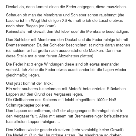
Deckel ab, dann kommt einen die Feder entgegen, diese rausziehen.
Schauen ob man die Membrane und Schieber schon rausbringt (die
Lasche ist im Weg) Bei einigen XBRs mußte ich die Lasche etwas
nach oben Biegen (ca 3mm)
Keinesfalls mit Gewalt den Schieber oder die Membrane beschädigen.
Den Schieber mit Membrane den Deckel und die Feder reinige ich mit
Bremsenreiniger. Da der Schieber beschichtet ist nichts daran machen
(es seidem er hat große nach aussenstehende Macken. Dann nur
diese Stelle mit einem feinen Abziehstein glätten)
Die Feder hat 3 enge Windungen diese sind oft etwas ineinander
verhakt. Ich ziehe die Feder etwas auseinander bis die Lagen wieder
gleichmäßig liegen.
Und jetzt kommt der Trick:
Ein sehr sauberes fusselarmes mit Motoröl befeuchtetes Stückchen
Lappen auf den Grund des Vergasers legen.
Die Gleitbahnen des Kolbens mit leicht eingeöltem 1000er Naß-
Schmirgelpapier polieren.
Den Lappen so entfernen, daß der abgegangene Schmirgel nicht in
den Vergaser fällt. Alles mit einem mit Bremsenreiniger befeuchtetem
fusselfreien Lappen reinigen....
Den Kolben wieder gerade einsetzen (sehr vorsichtig keine Gewalt)
Die Nadel muß in der Hauptdüse sitzen. Die Membrane so drehen,