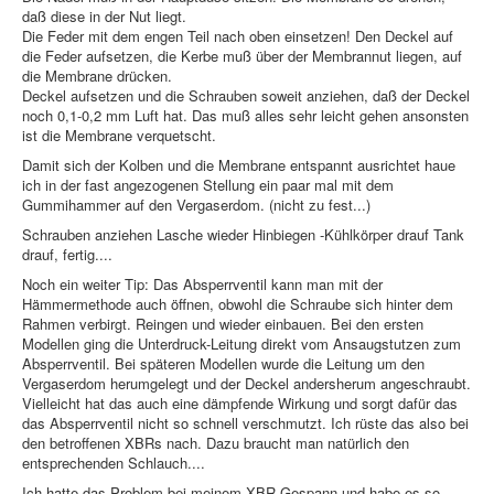
daß diese in der Nut liegt.
Die Feder mit dem engen Teil nach oben einsetzen! Den Deckel auf
die Feder aufsetzen, die Kerbe muß über der Membrannut liegen, auf
die Membrane drücken.
Deckel aufsetzen und die Schrauben soweit anziehen, daß der Deckel
noch 0,1-0,2 mm Luft hat. Das muß alles sehr leicht gehen ansonsten
ist die Membrane verquetscht.
Damit sich der Kolben und die Membrane entspannt ausrichtet haue
ich in der fast angezogenen Stellung ein paar mal mit dem
Gummihammer auf den Vergaserdom. (nicht zu fest...)
Schrauben anziehen Lasche wieder Hinbiegen -Kühlkörper drauf Tank
drauf, fertig....
Noch ein weiter Tip: Das Absperrventil kann man mit der
Hämmermethode auch öffnen, obwohl die Schraube sich hinter dem
Rahmen verbirgt. Reingen und wieder einbauen. Bei den ersten
Modellen ging die Unterdruck-Leitung direkt vom Ansaugstutzen zum
Absperrventil. Bei späteren Modellen wurde die Leitung um den
Vergaserdom herumgelegt und der Deckel andersherum angeschraubt.
Vielleicht hat das auch eine dämpfende Wirkung und sorgt dafür das
das Absperrventil nicht so schnell verschmutzt. Ich rüste das also bei
den betroffenen XBRs nach. Dazu braucht man natürlich den
entsprechenden Schlauch....
Ich hatte das Problem bei meinem XBR-Gespann und habe es so