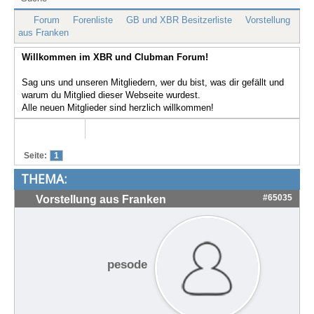
Treffen & Touren
Forum
Forenliste
GB und XBR Besitzerliste
Vorstellung
aus Franken
Cafe-Ecke
Willkommen im XBR und Clubman Forum!
Suche
Sag uns und unseren Mitgliedern, wer du bist, was dir gefällt und
warum du Mitglied dieser Webseite wurdest.
Alle neuen Mitglieder sind herzlich willkommen!
Seite:
1
THEMA:
#65035
Vorstellung aus Franken
pesode