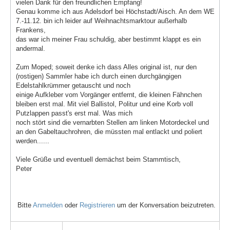
vielen Dank für den freundlichen Empfang!
Genau komme ich aus Adelsdorf bei Höchstadt/Aisch. An dem WE
7.-11.12. bin ich leider auf Weihnachtsmarktour außerhalb
Frankens,
das war ich meiner Frau schuldig, aber bestimmt klappt es ein
andermal.
Zum Moped; soweit denke ich dass Alles original ist, nur den
(rostigen) Sammler habe ich durch einen durchgängigen
Edelstahlkrümmer getauscht und noch
einige Aufkleber vom Vorgänger entfernt, die kleinen Fähnchen
bleiben erst mal. Mit viel Ballistol, Politur und eine Korb voll
Putzlappen passt's erst mal. Was mich
noch stört sind die vernarbten Stellen am linken Motordeckel und
an den Gabeltauchrohren, die müssten mal entlackt und poliert
werden......
Viele Grüße und eventuell demächst beim Stammtisch,
Peter
Bitte
Anmelden
oder
Registrieren
um der Konversation beizutreten.