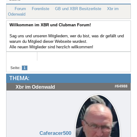
Treffen & Touren
Forum
Forenliste
GB und XBR Besitzerliste
Xbr im
Odenwald
Cafe-Ecke
Willkommen im XBR und Clubman Forum!
Suche
Sag uns und unseren Mitgliedern, wer du bist, was dir gefällt und
warum du Mitglied dieser Webseite wurdest.
Alle neuen Mitglieder sind herzlich willkommen!
Seite:
1
THEMA:
#64988
Xbr im Odenwald
Caferacer500