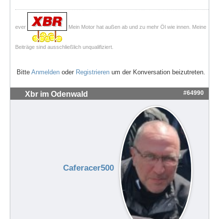
ever
Mein Motor hat außen ab und zu mehr Öl wie innen. Meine
Beiträge sind ausschließlich unqualifiziert.
Bitte
Anmelden
oder
Registrieren
um der Konversation beizutreten.
#64990
Xbr im Odenwald
Caferacer500