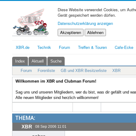
Diese Website verwendet Cookies, um Authen
Gerät gespeichert werden dürfen.
Datenschutzerklärung anzeigen
Akzeptieren
Ablehnen
XBR.de
Technik
Forum
Treffen & Touren
Cafe-Ecke
Index
Aktuell
Suche
Forum
Forenliste
GB und XBR Besitzerliste
XBR
Willkommen im XBR und Clubman Forum!
Sag uns und unseren Mitgliedern, wer du bist, was dir gefällt und w
Alle neuen Mitglieder sind herzlich willkommen!
THEMA:
XBR
08 Sep 2006 11:01