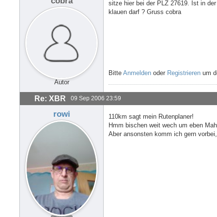
cobra
sitze hier bei der PLZ 27619. Ist in 
klauen darf ? Gruss cobra
Bitte
Anmelden
oder
Registrieren
um de
Autor
Re: XBR
09 Sep 2006 23:59
rowi
110km sagt mein Rutenplaner!
Hmm bischen weit wech um eben Mahl
Aber ansonsten komm ich gern vorbei, a