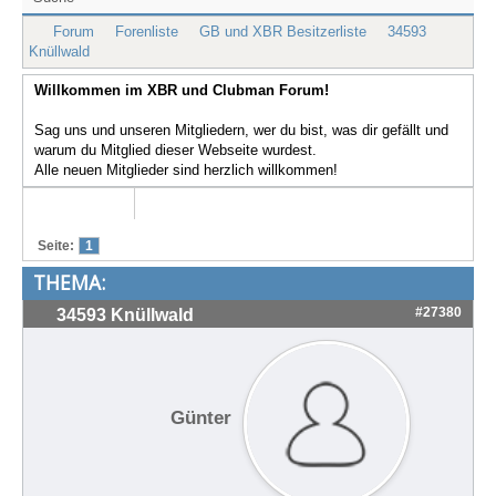
Treffen & Touren
Forum
Forenliste
GB und XBR Besitzerliste
34593
Knüllwald
Cafe-Ecke
Willkommen im XBR und Clubman Forum!
Suche
Sag uns und unseren Mitgliedern, wer du bist, was dir gefällt und
warum du Mitglied dieser Webseite wurdest.
Alle neuen Mitglieder sind herzlich willkommen!
Seite:
1
THEMA:
#27380
34593 Knüllwald
Günter