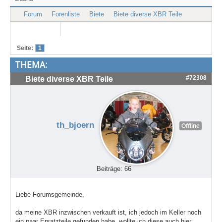
Treffen & Touren
Forum
Forenliste
Biete
Biete diverse XBR Teile
Cafe-Ecke
Suche
Seite:
1
THEMA:
#72308
Biete diverse XBR Teile
th_bjoern
Offline
Beiträge: 66
Liebe Forumsgemeinde,
da meine XBR inzwischen verkauft ist, ich jedoch im Keller noch
ein paar Ersatzteile gefunden habe, wollte ich diese auch hier