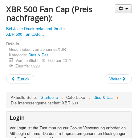
XBR 500 Fan Cap (Preis
Treffen & Touren
nachfragen):
Cafe-Ecke
Bei Josie Druck bekommt Ihr die
Suche
XBR 500 Fan CAP....
Details
Geschrieben von
JohannesXBR
Kategorie:
Dies & Das
Veröffentlicht: 10. Februar 2017
Zugriffe: 3923
Zurück
Weiter
Aktuelle Seite:
Startseite
Cafe-Ecke
Dies & Das
Die Interessengemeinschaft XBR 500
Login
Vor Login ist die Zustimmung zur Cookie Verwendung erforderlich.
Mit Login stimmst Du den im Impressum genannten Bedingungen