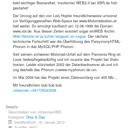
bald wichtiger Bestandteil. Insofernist WEB2.0 bei XBR.de früh
gestartet!
Der Umzug auf den von Lois Hopfer freundlicherweise umsonst
zur Verfügunggestellten Web-Space bei www.Motorradseiten.at
half weiter. So ermutigt kaufteich am 12.08.1999 die Domain
www.xbr.de. Aus diesen Zeiten existiert sogar einWEB Archiv:
Web Historie ist ja schön langsam en vogue
. Der nächste
technische Fortschritt war die Überführung des ParsymonyHTML-
Phorum in das MySQL/PHP Phorum.
Seit seinem schweren Motorrad-Unfall auf dem Pannonia Ring ist
Louis leiderpflegebedürftig und ich musste das Projekt bei Stato
hosten. Leider stürztedort 2002 der Datenbankserver ab und ich
zog deshalb das Phorum zuwww.myphorum.de um.
Im Mai 2009 hat das Projekt einen Datenumfang von 400 Mb....
Mit freundlichem bub bub bub
Johannes +491735243036
Details
Geschrieben von
JohannesXBR
Kategorie:
Dies & Das
Veröffentlicht: 16. Januar 2010
Zugriffe: 4603