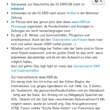
Genaueres zur Geschichte der IG XBR/GB steht im
Treffen & Touren
Infobrief
entstanden ist die IG XBR nach einem
Artikel
in der Motorrad
Cafe-Ecke
Zeitung.
Im Prinzip wird das ganze jetzt über diese
www.XBR.de
Suche
Homepage
organisiert, da Rundschreiben und Anzeigen in
Zeitungen ein recht teuresVergnügen sind.
Es gibt z.B. Winter- und Sommertreffen, Pfingstour und
eineAlpentour. Auch bei den
Clubmännern und Frauen
kann man
sich mal sehen lassen (XBR vorher putzen ;-)
Mitarbeit und Vorschläge bei Treffen oder der Seite sind im Sinne
einer IGsehr erwünscht, und ein großer Streß ist das nicht, wenn
jederetwas dazubeiträgt und da wir den Aufwand so klein wie
möglich halten.
Also auf gehts! Das high light ist meist das
Gemeinsame XBR
und Clubmantreffen
Zur Internethistorie www.XBR.de:
Ein wenig stolz bin ich schon auf den frühen Beginn der
Internetseite. Los ginges irgendwann im Juli 1998. Ca. 5 Seiten,
ein Tourbericht, die gescanntenRundschreiben und ein Gästebuch
- fertig war die Seite. Am Anfang mit ca 2Megabyte Speicher bei
AOL. Obwohl mit der Zeit über verschienden Nutzernahmen10 Mb
möglich waren, wurde es schnell eng. Das hinzugekommene
HTML Forum unddie "Suche Biete Seiten" von Parsymony war