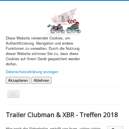
Diese Website verwendet Cookies, um
Authentifizierung, Navigation und andere
Funktionen zu verwalten. Durch die Nutzung
dieser Website stimmen Sie zu, dass diese
Cookies auf Ihrem Gerät gespeichert werden
dürfen.
Datenschutzerklärung anzeigen
Akzeptieren
Ablehnen
Navigation
an/aus
XBR.de
Trailer Clubman & XBR - Treffen 2018
Technik
Forum
Hier noch der Videotrailer, erstellt von bugs, vielen vielen