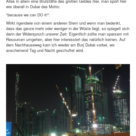
Alles in allem eine Brutstätte des großen Geldes hier, man spürt hier
wie überall in Dubai das Motto:
"because we can DO it!".
Wirkt irgendwie von einem anderen Stern und wenn man bedenkt,
dass das ganze mehr oder weniger in der Wüste liegt, so spiegelt sich
darin der Widerspruch unserer Zeit: Eigentlich sollte man sparsam mit
Resourcen umgehen, aber hier interessiert das natürlich keinen. Auf
dem Nachhauseweg kam ich wieder am Burj Dubai vorbei, wo
anscheinend Tag und Nacht geschuftet wird.