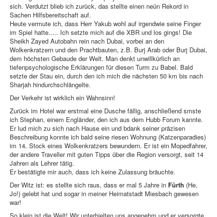
sich. Verdutzt blieb ich zurück, das stellte einen neün Rekord in
Sachen Hilfsbereitschaft auf.
Heute vermute ich, dass Herr Yakub wohl auf irgendwie seine Finger
im Spiel hatte..... Ich setzte mich auf die XBR und los gings! Die
Sheikh Zayed Autobahn rein nach Dubai, vorbei an den
Wolkenkratzern und den Prachtbauten, z.B. Burj Arab oder Burj Dubai,
dem höchsten Gebaude der Welt. Man denkt unwillkürlich an
tiefenpsychologische Erklärungen für diesen Turm zu Babel. Bald
setzte der Stau ein, durch den ich mich die nächsten 50 km bis nach
Sharjah hindurchschlängelte.
Der Verkehr ist wirklich ein Wahnsinn!
Zurück im Hotel war erstmal eine Dusche fällig, anschließend smste
ich Stephan, einem Engländer, den ich aus dem Hubb Forum kannte.
Er lud mich zu sich nach Hause ein und bdank seiner präzisen
Beschreibung konnte ich bald seine riesen Wohnung (Katzenparadies)
im 14. Stock eines Wolkenkratzers bewundern. Er ist ein Mopedfahrer,
der andere Traveller mit guten Tipps über die Region versorgt, seit 14
Jahren als Lehrer tätig.
Er bestätigte mir auch, dass ich keine Zulassung bräuchte.
Der Witz ist: es stellte sich raus, dass er mal 5 Jahre in
Fürth
(He,
Jo!) gelebt hat und sogar in meiner Heimatstadt Miesbach gewesen
war!
So klein ist die Welt! Wir unterhielten uns angenehm und er versorgte