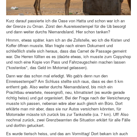
Kurz darauf passierte ich die Oase von Hatta und schon war ich an
der Grenze zu Oman. Zürst den Ausreisestempel für die Uä besorgt
und dann weiter durchs Niemandsland. Hier schon tanken?
Hmmm, etwas später. kam ich an die Zollstelle, wo ich die Kisten und
Koffer öffnen musste. Man fragte nach einem Dokument und
schließlich stelle sich heraus, dass das Carnet de Passage gemeint
war. Die Herren füllten es es (daürte etwas, ich musste zum Copyshop
und noch eine Kopie von Pass und Fahrzeugschein machen lassen
("kostenlos", das Geld im Motorrad gelassen).
Dann war das schon mal erledigt. Wo gab's denn nun den
Einreisestempel? Am Schluss stellte sich raus, dass es den 5 km
entfernt gab. Also weiter durchs Niemandsland, bis mich ein
Prachtbau erwartete, riesengroß, neu, klimatisiert (es wurde gerade
richtig heiss) und gut organisiert. Bei der Frage nach der Versicherung
musste ich passen, nebenan wäre aber auch gleich ein Büro. Dort
erklärte man mir aber, dass sie nur Autos versichern könnten, für
Motorrader müsste ich zurück bis zur Tankstelle (ca. 7 km). Uff! Also
nochmal zurück, zwei Grenzbeamten die Situation erklärt für alle Fälle
und dorthin getuckert.
Es wurde tierisch heiss, und das am Vormittag! Dort bekam ich auch