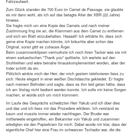
Fahrzeufwert.
Zum Glück standen die 700 Euro im Carnet de Passage, sie glaubte
es mir dann wohl, als ich auf das betagte Alter der XBR (22 Jahre)
hinwies.
Sie fragte mich um eine Kopie des Carnets und nach meiner
Zustimmung fing sie an, die Klammern aus dem Carnet zu entfernen
und sich ein Blatt einzubehalten. Haaaalt! Ich erklärte ihr, dass sich
gerne eine Kopie machen könnte, ich bräuchte aber schon das
Original, sonst gibt es zuhause Ärger.
Beim zusammenklipsen vermurkste ich noch ihren Tacker was sie mit
einem sarkastischen "Thank you" quittierte. Ich wartete auf den
Stuhlreihen und wäre beinahe hinauskomplementiert worden, aber der
Inder schritt da ein.
Plötzlich winkte mich der Herr, der mich gestern telefonieren liess zu
sich. Heute elegant in einer weißen Dischdascha gekleidet. Er fragte
nach meinem Befinden und sagte, dass es ihm leid getan hätte, dass
ich am Vortag nicht bedient werden konnte. Ich solle mir keine Sorgen
machen, er würde sich um mich kümmern.
Im Laufe des Gesprächs schwätzten Herr Yakub und ich über dies
und das und ich liess mir das Prozedere erklären. Ich verstand es
kaum und musste immer wieder nachfragen. Der Bruder war
mittlerweile eingetroffen, ein Bekannter von Yakub und zusammen
erledigten sie den Papierkram für mich. Dabei wurde mir klar, dass der
eigentliche Chef hier eine Frau im schwarzen Tschador war, die die