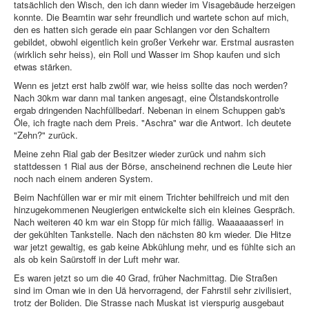
tatsächlich den Wisch, den ich dann wieder im Visagebäude herzeigen
konnte. Die Beamtin war sehr freundlich und wartete schon auf mich,
den es hatten sich gerade ein paar Schlangen vor den Schaltern
gebildet, obwohl eigentlich kein großer Verkehr war. Erstmal ausrasten
(wirklich sehr heiss), ein Roll und Wasser im Shop kaufen und sich
etwas stärken.
Wenn es jetzt erst halb zwölf war, wie heiss sollte das noch werden?
Nach 30km war dann mal tanken angesagt, eine Ölstandskontrolle
ergab dringenden Nachfüllbedarf. Nebenan in einem Schuppen gab's
Öle, ich fragte nach dem Preis. "Aschra" war die Antwort. Ich deutete
"Zehn?" zurück.
Meine zehn Rial gab der Besitzer wieder zurück und nahm sich
stattdessen 1 Rial aus der Börse, anscheinend rechnen die Leute hier
noch nach einem anderen System.
Beim Nachfüllen war er mir mit einem Trichter behilfreich und mit den
hinzugekommenen Neugierigen entwickelte sich ein kleines Gespräch.
Nach weiteren 40 km war ein Stopp für mich fällig. Waaaaaasser! in
der gekühlten Tankstelle. Nach den nächsten 80 km wieder. Die Hitze
war jetzt gewaltig, es gab keine Abkühlung mehr, und es fühlte sich an
als ob kein Saürstoff in der Luft mehr war.
Es waren jetzt so um die 40 Grad, früher Nachmittag. Die Straßen
sind im Oman wie in den Uä hervorragend, der Fahrstil sehr zivilisiert,
trotz der Boliden. Die Strasse nach Muskat ist vierspurig ausgebaut