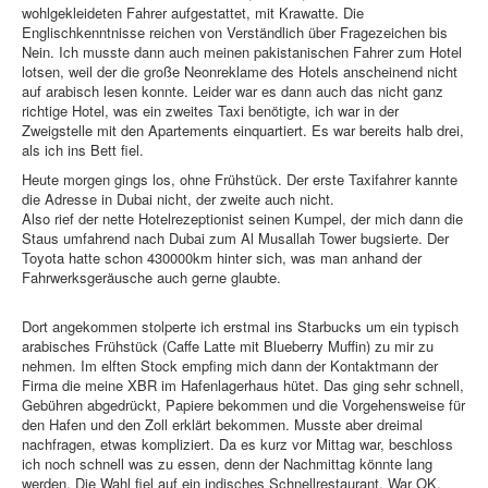
wohlgekleideten Fahrer aufgestattet, mit Krawatte. Die
Englischkenntnisse reichen von Verständlich über Fragezeichen bis
Nein. Ich musste dann auch meinen pakistanischen Fahrer zum Hotel
lotsen, weil der die große Neonreklame des Hotels anscheinend nicht
auf arabisch lesen konnte. Leider war es dann auch das nicht ganz
richtige Hotel, was ein zweites Taxi benötigte, ich war in der
Zweigstelle mit den Apartements einquartiert. Es war bereits halb drei,
als ich ins Bett fiel.
Heute morgen gings los, ohne Frühstück. Der erste Taxifahrer kannte
die Adresse in Dubai nicht, der zweite auch nicht.
Also rief der nette Hotelrezeptionist seinen Kumpel, der mich dann die
Staus umfahrend nach Dubai zum Al Musallah Tower bugsierte. Der
Toyota hatte schon 430000km hinter sich, was man anhand der
Fahrwerksgeräusche auch gerne glaubte.
Dort angekommen stolperte ich erstmal ins Starbucks um ein typisch
arabisches Frühstück (Caffe Latte mit Blueberry Muffin) zu mir zu
nehmen. Im elften Stock empfing mich dann der Kontaktmann der
Firma die meine XBR im Hafenlagerhaus hütet. Das ging sehr schnell,
Gebühren abgedrückt, Papiere bekommen und die Vorgehensweise für
den Hafen und den Zoll erklärt bekommen. Musste aber dreimal
nachfragen, etwas kompliziert. Da es kurz vor Mittag war, beschloss
ich noch schnell was zu essen, denn der Nachmittag könnte lang
werden. Die Wahl fiel auf ein indisches Schnellrestaurant. War OK.