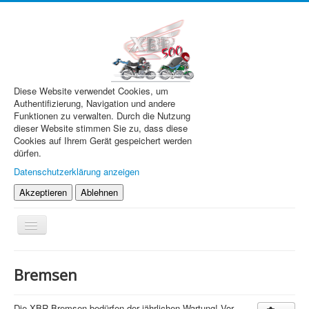
Diese Website verwendet Cookies, um
Authentifizierung, Navigation und andere
Funktionen zu verwalten. Durch die Nutzung
dieser Website stimmen Sie zu, dass diese
Cookies auf Ihrem Gerät gespeichert werden
dürfen.
Datenschutzerklärung anzeigen
Akzeptieren
Ablehnen
Navigation
an/aus
XBR.de
Bremsen
Technik
Forum
Die XBR Bremsen bedürfen der jährlichen Wartung! Vor