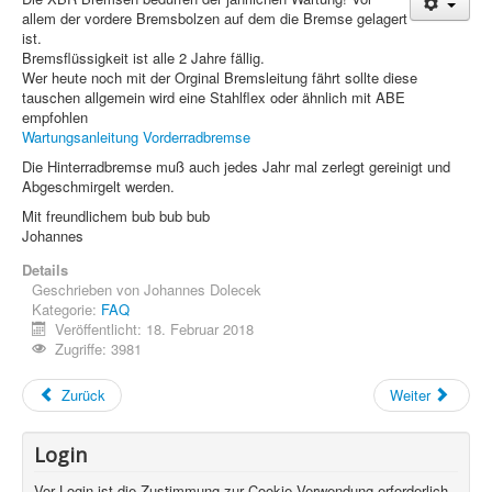
allem der vordere Bremsbolzen auf dem die Bremse gelagert
Treffen & Touren
ist.
Bremsflüssigkeit ist alle 2 Jahre fällig.
Cafe-Ecke
Wer heute noch mit der Orginal Bremsleitung fährt sollte diese
tauschen allgemein wird eine Stahlflex oder ähnlich mit ABE
Suche
empfohlen
Wartungsanleitung Vorderradbremse
Die Hinterradbremse muß auch jedes Jahr mal zerlegt gereinigt und
Abgeschmirgelt werden.
Mit freundlichem bub bub bub
Johannes
Details
Geschrieben von
Johannes Dolecek
Kategorie:
FAQ
Veröffentlicht: 18. Februar 2018
Zugriffe: 3981
Zurück
Weiter
Login
Vor Login ist die Zustimmung zur Cookie Verwendung erforderlich.